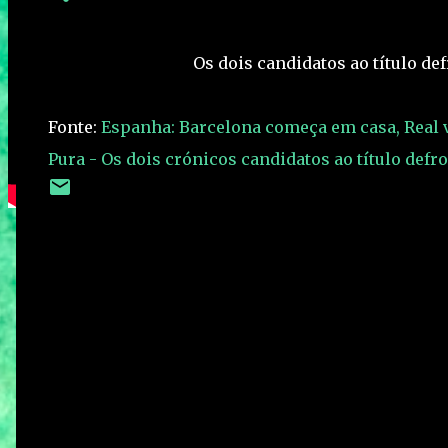
Os dois candidatos ao título d
Fonte:
Espanha: Barcelona começa em casa, Real va
Pura - Os dois crónicos candidatos ao título def
C
o
m
e