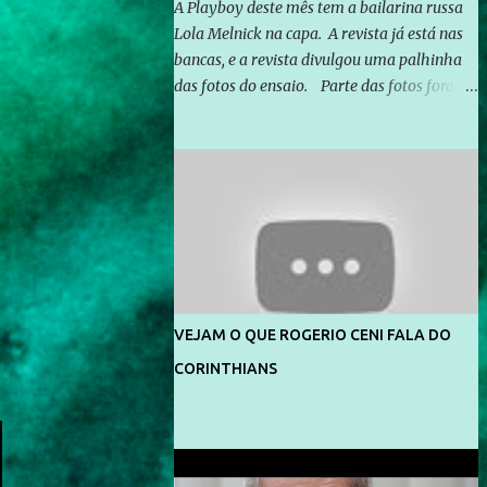
A Playboy deste mês tem a bailarina russa
Lola Melnick na capa. A revista já está nas
bancas, e a revista divulgou uma palhinha
das fotos do ensaio. Parte das fotos foram
feitas no morro do Vidigal, no Rio de
Janeiro. O ensaio foi feito pelo fotógrafo
Gerard Giaume e também contou com a
praia da Joatinga como locação. Playboy
divulga capa e primeiras fotos de Lola
Melnick - @aredacao
VEJAM O QUE ROGERIO CENI FALA DO
CORINTHIANS