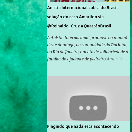
Anistia Internacional cobra do Brasil
solução do caso Amarildo via
@Reinaldo_Cruz #QuestãoBrasil
A Anistia Internacional promove na manhã
deste domingo, na comunidade da Rocinha,
no Rio de Janeiro, um ato de solidariedade à
família do ajudante de pedreiro Amarildo de
Souza, cujo desaparecimento vai completar
um mês no próximo dia 14. Amarildo
desapareceu quando foi levado por policiais
da Unidade de Polícia Pacificadora (UPP) da
Rocinha. A assessora de Direitos Humanos
da Anistia Internacional, Renata Neder, disse
à Agência Brasil que ações e atividades de
mobilização são feitas normalmente pela
organização não governamental. As ações
Fingindo que nada esta acontecendo
de solidariedade são promovidas em apoio