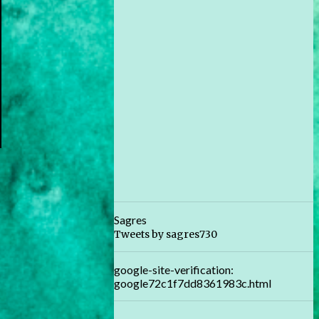
Sagres
Tweets by sagres730
google-site-verification:
google72c1f7dd8361983c.html