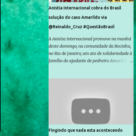
Anistia Internacional cobra do Brasil
solução do caso Amarildo via
@Reinaldo_Cruz #QuestãoBrasil
A Anistia Internacional promove na manhã
deste domingo, na comunidade da Rocinha,
no Rio de Janeiro, um ato de solidariedade à
família do ajudante de pedreiro Amarildo de
Souza, cujo desaparecimento vai completar
um mês no próximo dia 14. Amarildo
desapareceu quando foi levado por policiais
da Unidade de Polícia Pacificadora (UPP) da
Rocinha. A assessora de Direitos Humanos
da Anistia Internacional, Renata Neder, disse
à Agência Brasil que ações e atividades de
mobilização são feitas normalmente pela
organização não governamental. As ações
Fingindo que nada esta acontecendo
de solidariedade são promovidas em apoio