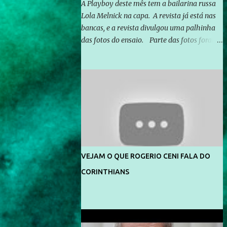
A Playboy deste mês tem a bailarina russa
Lola Melnick na capa. A revista já está nas
bancas, e a revista divulgou uma palhinha
das fotos do ensaio. Parte das fotos foram
feitas no morro do Vidigal, no Rio de
Janeiro. O ensaio foi feito pelo fotógrafo
Gerard Giaume e também contou com a
praia da Joatinga como locação. Playboy
divulga capa e primeiras fotos de Lola
Melnick - @aredacao
VEJAM O QUE ROGERIO CENI FALA DO
CORINTHIANS