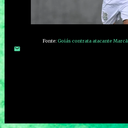
Fonte:
Goiás contrata atacante Marcão
C
o
m
e