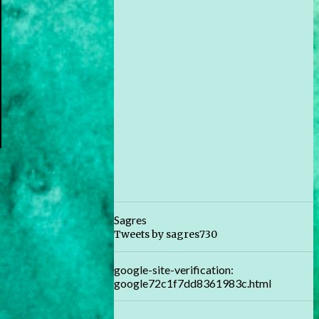
Sagres
Tweets by sagres730
google-site-verification:
google72c1f7dd8361983c.html