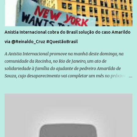
Anistia Internacional cobra do Brasil solução do caso Amarildo
via @Reinaldo_Cruz #QuestãoBrasil
A Anistia Internacional promove na manhã deste domingo, na
comunidade da Rocinha, no Rio de Janeiro, um ato de
solidariedade à família do ajudante de pedreiro Amarildo de
Souza, cujo desaparecimento vai completar um mês no próximo
dia 14. Amarildo desapareceu quando foi levado por policiais da
Unidade de Polícia Pacificadora (UPP) da Rocinha. A assessora de
Direitos Humanos da Anistia Internacional, Renata Neder, disse à
Agência Brasil que ações e atividades de mobilização são feitas
normalmente pela organização não governamental. As ações de
solidariedade são promovidas em apoio a famílias ou pessoas que
são vítimas de violência, estão em situação de risco ou têm seus
direitos violados. Leia mais: Anistia Internacional cobra do Brasil