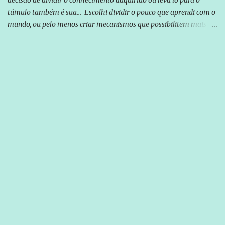
decisão de dividir o conhecimento adquirido ou leva lo para o
túmulo também é sua... Escolhi dividir o pouco que aprendi com o
mundo, ou pelo menos criar mecanismos que possibilitem mais e
mais pessoas terem acesso a educação e ao conhecimento. Não
sou Professor, a mais nobre das profissões, mas tento ser um
empreendedor da comunicação, que além de informação
cotidiana, corriqueira e cada vez mais preocupantes, do tipo que
você já esta acostumado a ver neste espaço, vou trabalhar a ideia
que possibilite distribuir não só informações, mas que gere de
forma consistente a riqueza do conhecimento... Exemplo: o
cidadão brasileiro não precisa só ser informado sobre operações
da Lava Jato, Reformas que podem retirar ou não direitos, ou
quem vai ser preso ou não; é preciso levar até as pessoas, do mais
simples ao mais burguês, o que diz a nossa Constituição, quais são
seus direitos e deveres em ...