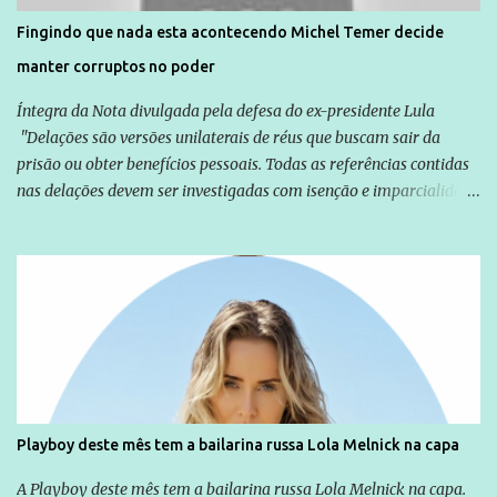
solução do caso Amarildo - Terra Brasil
Fingindo que nada esta acontecendo Michel Temer decide
manter corruptos no poder
Íntegra da Nota divulgada pela defesa do ex-presidente Lula
"Delações são versões unilaterais de réus que buscam sair da
prisão ou obter benefícios pessoais. Todas as referências contidas
nas delações devem ser investigadas com isenção e imparcialidade
não apenas em relação ao ex-Presidente Lula, mas também em
relação a todos os que foram citados, incluindo a sociedade que a
Globo manteve com o Grupo Odebrecht, citada na delação de
Emílio Odebrecht. Lula sempre atuou para promover o Brasil no
exterior, e não para promover determinadas empresas ou
empresários" Assina a nota o advogado Cristiano Zanin Martins
Playboy deste mês tem a bailarina russa Lola Melnick na capa
A Playboy deste mês tem a bailarina russa Lola Melnick na capa.