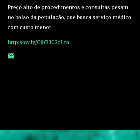
Preço alto de procedimentos e consultas pesam
no bolso da população, que busca serviço médico
com custo menor
http://ow.ly/CibR302cLza
C
o
m
e
n