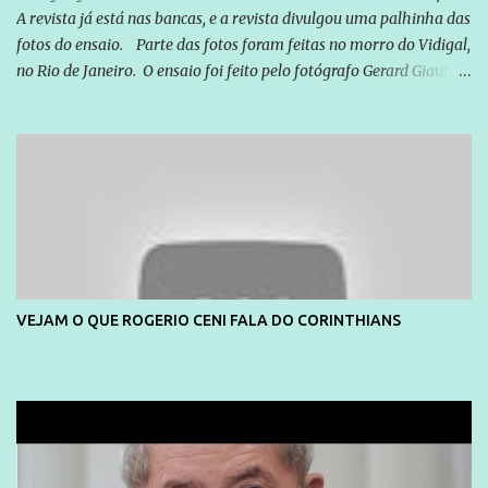
A revista já está nas bancas, e a revista divulgou uma palhinha das
fotos do ensaio. Parte das fotos foram feitas no morro do Vidigal,
no Rio de Janeiro. O ensaio foi feito pelo fotógrafo Gerard Giaume
e também contou com a praia da Joatinga como locação. Playboy
divulga capa e primeiras fotos de Lola Melnick - @aredacao
VEJAM O QUE ROGERIO CENI FALA DO CORINTHIANS