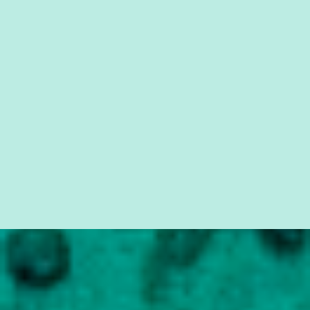
quem vai ser preso ou não; é preciso levar até as pessoas, do mais
simples ao mais burguês, o que diz a nossa Constituição, quais são
seus direitos e deveres em ...