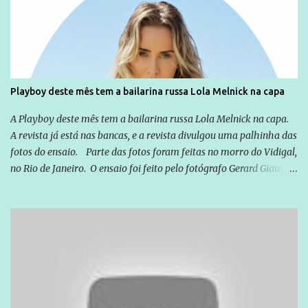
Emílio Odebrecht. Lula sempre atuou para promover o Brasil no
exterior, e não para promover determinadas empresas ou
empresários" Assina a nota o advogado Cristiano Zanin Martins
Playboy deste mês tem a bailarina russa Lola Melnick na capa
A Playboy deste mês tem a bailarina russa Lola Melnick na capa.
A revista já está nas bancas, e a revista divulgou uma palhinha das
fotos do ensaio. Parte das fotos foram feitas no morro do Vidigal,
no Rio de Janeiro. O ensaio foi feito pelo fotógrafo Gerard Giaume
e também contou com a praia da Joatinga como locação. Playboy
divulga capa e primeiras fotos de Lola Melnick - @aredacao