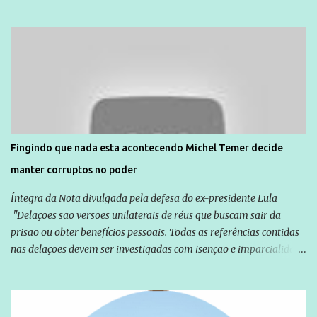
dia 14. Amarildo desapareceu quando foi levado por policiais da
Unidade de Polícia Pacificadora (UPP) da Rocinha. A assessora de
Direitos Humanos da Anistia Internacional, Renata Neder, disse à
Agência Brasil que ações e atividades de mobilização são feitas
normalmente pela organização não governamental. As ações de
solidariedade são promovidas em apoio a famílias ou pessoas que
são vítimas de violência, estão em situação de risco ou têm seus
direitos violados. Leia mais: Anistia Internacional cobra do Brasil
solução do caso Amarildo - Terra Brasil
Fingindo que nada esta acontecendo Michel Temer decide
manter corruptos no poder
Íntegra da Nota divulgada pela defesa do ex-presidente Lula
"Delações são versões unilaterais de réus que buscam sair da
prisão ou obter benefícios pessoais. Todas as referências contidas
nas delações devem ser investigadas com isenção e imparcialidade
não apenas em relação ao ex-Presidente Lula, mas também em
relação a todos os que foram citados, incluindo a sociedade que a
Globo manteve com o Grupo Odebrecht, citada na delação de