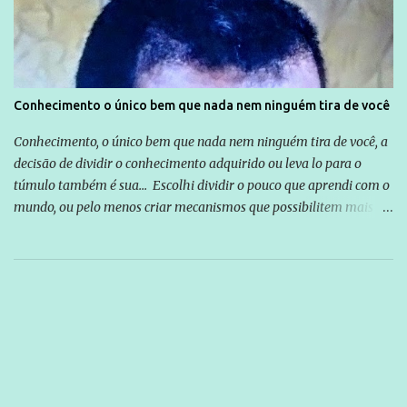
Conhecimento o único bem que nada nem ninguém tira de você
Conhecimento, o único bem que nada nem ninguém tira de você, a
decisão de dividir o conhecimento adquirido ou leva lo para o
túmulo também é sua... Escolhi dividir o pouco que aprendi com o
mundo, ou pelo menos criar mecanismos que possibilitem mais e
mais pessoas terem acesso a educação e ao conhecimento. Não
sou Professor, a mais nobre das profissões, mas tento ser um
empreendedor da comunicação, que além de informação
cotidiana, corriqueira e cada vez mais preocupantes, do tipo que
você já esta acostumado a ver neste espaço, vou trabalhar a ideia
que possibilite distribuir não só informações, mas que gere de
forma consistente a riqueza do conhecimento... Exemplo: o
cidadão brasileiro não precisa só ser informado sobre operações
da Lava Jato, Reformas que podem retirar ou não direitos, ou