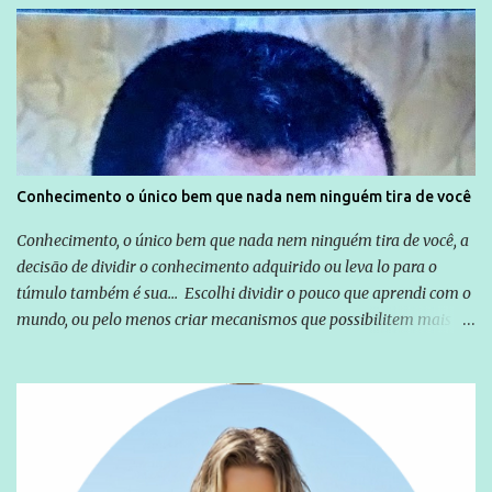
Globo manteve com o Grupo Odebrecht, citada na delação de
Emílio Odebrecht. Lula sempre atuou para promover o Brasil no
exterior, e não para promover determinadas empresas ou
empresários" Assina a nota o advogado Cristiano Zanin Martins
Conhecimento o único bem que nada nem ninguém tira de você
Conhecimento, o único bem que nada nem ninguém tira de você, a
decisão de dividir o conhecimento adquirido ou leva lo para o
túmulo também é sua... Escolhi dividir o pouco que aprendi com o
mundo, ou pelo menos criar mecanismos que possibilitem mais e
mais pessoas terem acesso a educação e ao conhecimento. Não
sou Professor, a mais nobre das profissões, mas tento ser um
empreendedor da comunicação, que além de informação
cotidiana, corriqueira e cada vez mais preocupantes, do tipo que
você já esta acostumado a ver neste espaço, vou trabalhar a ideia
que possibilite distribuir não só informações, mas que gere de