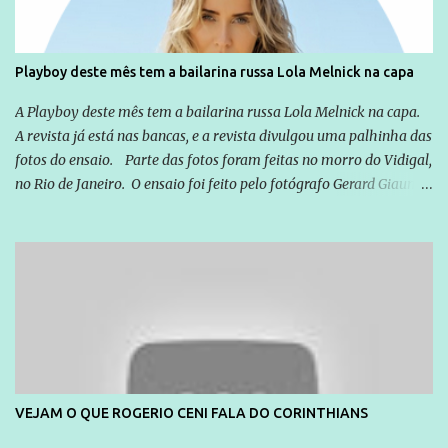
forma consistente a riqueza do conhecimento... Exemplo: o
cidadão brasileiro não precisa só ser informado sobre operações
da Lava Jato, Reformas que podem retirar ou não direitos, ou
Playboy deste mês tem a bailarina russa Lola Melnick na capa
quem vai ser preso ou não; é preciso levar até as pessoas, do mais
simples ao mais burguês, o que diz a nossa Constituição, quais são
A Playboy deste mês tem a bailarina russa Lola Melnick na capa.
seus direitos e deveres em ...
A revista já está nas bancas, e a revista divulgou uma palhinha das
fotos do ensaio. Parte das fotos foram feitas no morro do Vidigal,
no Rio de Janeiro. O ensaio foi feito pelo fotógrafo Gerard Giaume
e também contou com a praia da Joatinga como locação. Playboy
divulga capa e primeiras fotos de Lola Melnick - @aredacao
VEJAM O QUE ROGERIO CENI FALA DO CORINTHIANS