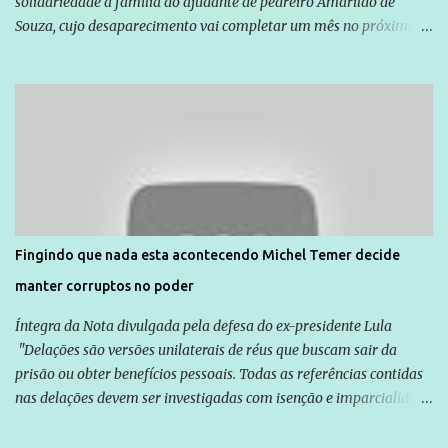
solidariedade à família do ajudante de pedreiro Amarildo de
Souza, cujo desaparecimento vai completar um mês no próximo
dia 14. Amarildo desapareceu quando foi levado por policiais da
Unidade de Polícia Pacificadora (UPP) da Rocinha. A assessora de
Direitos Humanos da Anistia Internacional, Renata Neder, disse à
Agência Brasil que ações e atividades de mobilização são feitas
normalmente pela organização não governamental. As ações de
solidariedade são promovidas em apoio a famílias ou pessoas que
são vítimas de violência, estão em situação de risco ou têm seus
direitos violados. Leia mais: Anistia Internacional cobra do Brasil
solução do caso Amarildo - Terra Brasil
Fingindo que nada esta acontecendo Michel Temer decide
manter corruptos no poder
Íntegra da Nota divulgada pela defesa do ex-presidente Lula
"Delações são versões unilaterais de réus que buscam sair da
prisão ou obter benefícios pessoais. Todas as referências contidas
nas delações devem ser investigadas com isenção e imparcialidade
não apenas em relação ao ex-Presidente Lula, mas também em
relação a todos os que foram citados, incluindo a sociedade que a