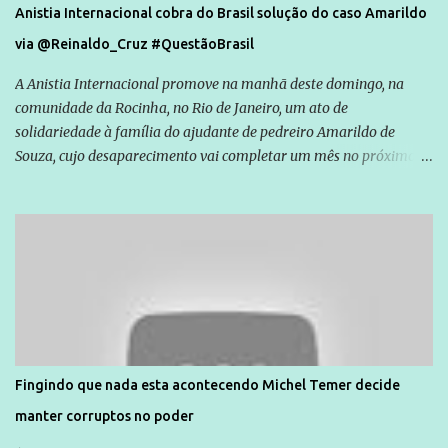
Anistia Internacional cobra do Brasil solução do caso Amarildo
via @Reinaldo_Cruz #QuestãoBrasil
A Anistia Internacional promove na manhã deste domingo, na
comunidade da Rocinha, no Rio de Janeiro, um ato de
solidariedade à família do ajudante de pedreiro Amarildo de
Souza, cujo desaparecimento vai completar um mês no próximo
dia 14. Amarildo desapareceu quando foi levado por policiais da
Unidade de Polícia Pacificadora (UPP) da Rocinha. A assessora de
Direitos Humanos da Anistia Internacional, Renata Neder, disse à
Agência Brasil que ações e atividades de mobilização são feitas
normalmente pela organização não governamental. As ações de
solidariedade são promovidas em apoio a famílias ou pessoas que
são vítimas de violência, estão em situação de risco ou têm seus
direitos violados. Leia mais: Anistia Internacional cobra do Brasil
solução do caso Amarildo - Terra Brasil
Fingindo que nada esta acontecendo Michel Temer decide
manter corruptos no poder