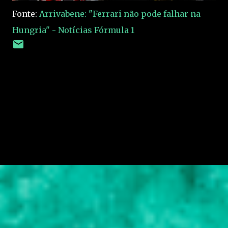
Fonte:
Arrivabene: "Ferrari não pode falhar na
Hungria" - Notícias Fórmula 1
C
o
m
e
n
t
á
r