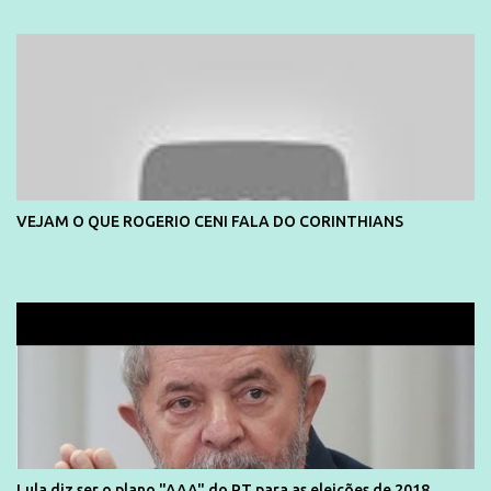
divulga capa e primeiras fotos de Lola Melnick - @aredacao
VEJAM O QUE ROGERIO CENI FALA DO CORINTHIANS
Lula diz ser o plano "AAA" do PT para as eleições de 2018