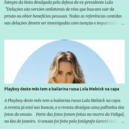
Íntegra da Nota divulgada pela defesa do ex-presidente Lula
"Delações são versões unilaterais de réus que buscam sair da
prisão ou obter benefícios pessoais. Todas as referências contidas
nas delações devem ser investigadas com isenção e imparcialidade
não apenas em relação ao ex-Presidente Lula, mas também em
relação a todos os que foram citados, incluindo a sociedade que a
Globo manteve com o Grupo Odebrecht, citada na delação de
Emílio Odebrecht. Lula sempre atuou para promover o Brasil no
exterior, e não para promover determinadas empresas ou
empresários" Assina a nota o advogado Cristiano Zanin Martins
Playboy deste mês tem a bailarina russa Lola Melnick na capa
A Playboy deste mês tem a bailarina russa Lola Melnick na capa.
A revista já está nas bancas, e a revista divulgou uma palhinha das
fotos do ensaio. Parte das fotos foram feitas no morro do Vidigal,
no Rio de Janeiro. O ensaio foi feito pelo fotógrafo Gerard Giaume
e também contou com a praia da Joatinga como locação. Playboy