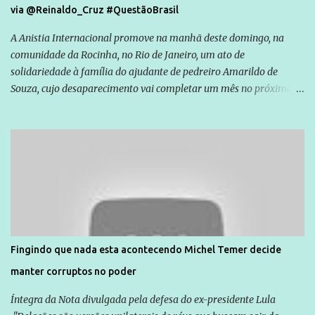
via @Reinaldo_Cruz #QuestãoBrasil
A Anistia Internacional promove na manhã deste domingo, na
comunidade da Rocinha, no Rio de Janeiro, um ato de
solidariedade à família do ajudante de pedreiro Amarildo de
Souza, cujo desaparecimento vai completar um mês no próximo
dia 14. Amarildo desapareceu quando foi levado por policiais da
Unidade de Polícia Pacificadora (UPP) da Rocinha. A assessora de
Direitos Humanos da Anistia Internacional, Renata Neder, disse à
Agência Brasil que ações e atividades de mobilização são feitas
normalmente pela organização não governamental. As ações de
solidariedade são promovidas em apoio a famílias ou pessoas que
são vítimas de violência, estão em situação de risco ou têm seus
direitos violados. Leia mais: Anistia Internacional cobra do Brasil
solução do caso Amarildo - Terra Brasil
Fingindo que nada esta acontecendo Michel Temer decide
manter corruptos no poder
Íntegra da Nota divulgada pela defesa do ex-presidente Lula