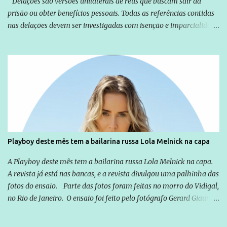
"Delações são versões unilaterais de réus que buscam sair da
prisão ou obter benefícios pessoais. Todas as referências contidas
nas delações devem ser investigadas com isenção e imparcialidade
não apenas em relação ao ex-Presidente Lula, mas também em
relação a todos os que foram citados, incluindo a sociedade que a
Globo manteve com o Grupo Odebrecht, citada na delação de
Emílio Odebrecht. Lula sempre atuou para promover o Brasil no
exterior, e não para promover determinadas empresas ou
empresários" Assina a nota o advogado Cristiano Zanin Martins
Playboy deste mês tem a bailarina russa Lola Melnick na capa
A Playboy deste mês tem a bailarina russa Lola Melnick na capa.
A revista já está nas bancas, e a revista divulgou uma palhinha das
fotos do ensaio. Parte das fotos foram feitas no morro do Vidigal,
no Rio de Janeiro. O ensaio foi feito pelo fotógrafo Gerard Giaume
e também contou com a praia da Joatinga como locação. Playboy
divulga capa e primeiras fotos de Lola Melnick - @aredacao