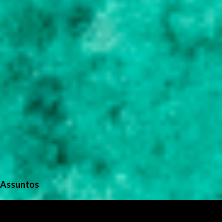
o
s
Assuntos