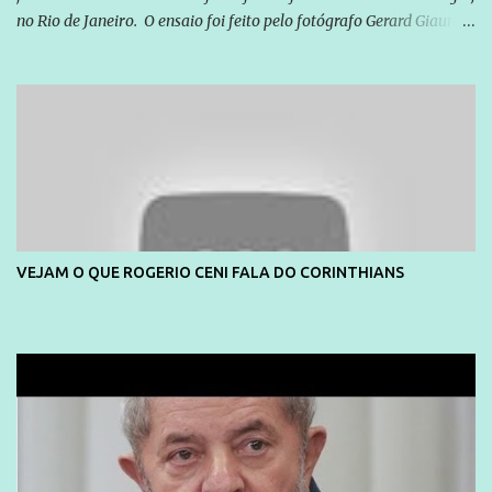
no Rio de Janeiro. O ensaio foi feito pelo fotógrafo Gerard Giaume
e também contou com a praia da Joatinga como locação. Playboy
divulga capa e primeiras fotos de Lola Melnick - @aredacao
VEJAM O QUE ROGERIO CENI FALA DO CORINTHIANS