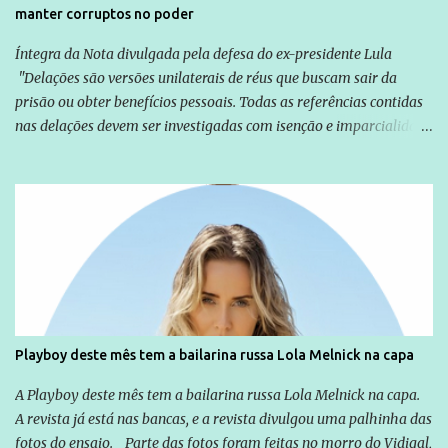
manter corruptos no poder
Íntegra da Nota divulgada pela defesa do ex-presidente Lula
"Delações são versões unilaterais de réus que buscam sair da
prisão ou obter benefícios pessoais. Todas as referências contidas
nas delações devem ser investigadas com isenção e imparcialidade
não apenas em relação ao ex-Presidente Lula, mas também em
relação a todos os que foram citados, incluindo a sociedade que a
Globo manteve com o Grupo Odebrecht, citada na delação de
Emílio Odebrecht. Lula sempre atuou para promover o Brasil no
exterior, e não para promover determinadas empresas ou
empresários" Assina a nota o advogado Cristiano Zanin Martins
Playboy deste mês tem a bailarina russa Lola Melnick na capa
A Playboy deste mês tem a bailarina russa Lola Melnick na capa.
A revista já está nas bancas, e a revista divulgou uma palhinha das
fotos do ensaio. Parte das fotos foram feitas no morro do Vidigal,