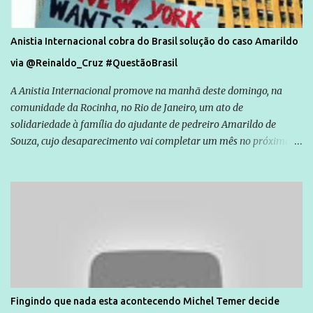
Anistia Internacional cobra do Brasil solução do caso Amarildo
via @Reinaldo_Cruz #QuestãoBrasil
A Anistia Internacional promove na manhã deste domingo, na
comunidade da Rocinha, no Rio de Janeiro, um ato de
solidariedade à família do ajudante de pedreiro Amarildo de
Souza, cujo desaparecimento vai completar um mês no próximo
dia 14. Amarildo desapareceu quando foi levado por policiais da
Unidade de Polícia Pacificadora (UPP) da Rocinha. A assessora de
Direitos Humanos da Anistia Internacional, Renata Neder, disse à
Agência Brasil que ações e atividades de mobilização são feitas
normalmente pela organização não governamental. As ações de
solidariedade são promovidas em apoio a famílias ou pessoas que
são vítimas de violência, estão em situação de risco ou têm seus
direitos violados. Leia mais: Anistia Internacional cobra do Brasil
solução do caso Amarildo - Terra Brasil
Fingindo que nada esta acontecendo Michel Temer decide