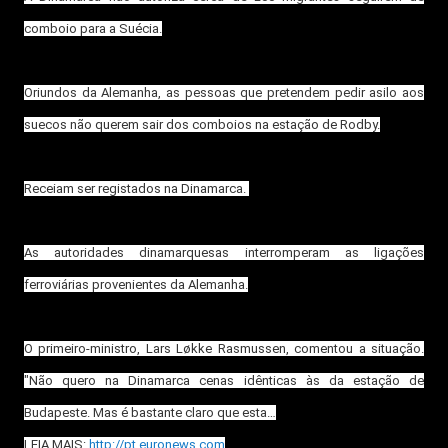
comboio para a Suécia.
Oriundos da Alemanha, as pessoas que pretendem pedir asilo aos
suecos não querem sair dos comboios na estação de Rodby.
Receiam ser registados na Dinamarca.
As autoridades dinamarquesas interromperam as ligações
ferroviárias provenientes da Alemanha.
O primeiro-ministro, Lars Løkke Rasmussen, comentou a situação.
"Não quero na Dinamarca cenas idênticas às da estação de
Budapeste. Mas é bastante claro que esta…
LEIA MAIS:
http://pt.euronews.com