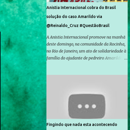
Anistia Internacional cobra do Brasil
solução do caso Amarildo via
@Reinaldo_Cruz #QuestãoBrasil
A Anistia Internacional promove na manhã
deste domingo, na comunidade da Rocinha,
no Rio de Janeiro, um ato de solidariedade à
família do ajudante de pedreiro Amarildo de
Souza, cujo desaparecimento vai completar
um mês no próximo dia 14. Amarildo
desapareceu quando foi levado por policiais
da Unidade de Polícia Pacificadora (UPP) da
Rocinha. A assessora de Direitos Humanos
da Anistia Internacional, Renata Neder, disse
à Agência Brasil que ações e atividades de
mobilização são feitas normalmente pela
organização não governamental. As ações
Fingindo que nada esta acontecendo
de solidariedade são promovidas em apoio