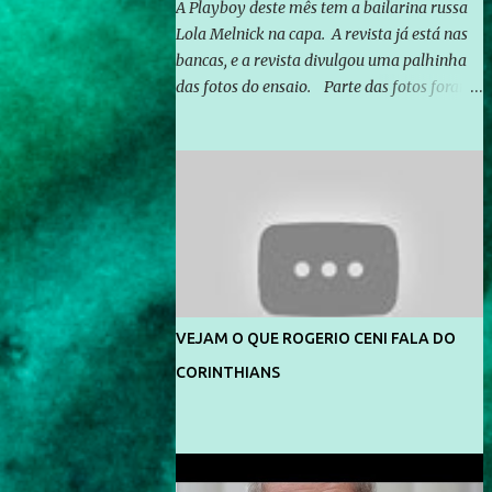
A Playboy deste mês tem a bailarina russa
Lola Melnick na capa. A revista já está nas
bancas, e a revista divulgou uma palhinha
das fotos do ensaio. Parte das fotos foram
feitas no morro do Vidigal, no Rio de
Janeiro. O ensaio foi feito pelo fotógrafo
Gerard Giaume e também contou com a
praia da Joatinga como locação. Playboy
divulga capa e primeiras fotos de Lola
Melnick - @aredacao
VEJAM O QUE ROGERIO CENI FALA DO
CORINTHIANS