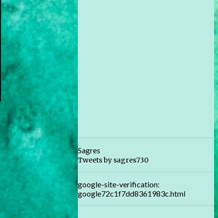
Sagres
Tweets by sagres730
google-site-verification:
google72c1f7dd8361983c.html