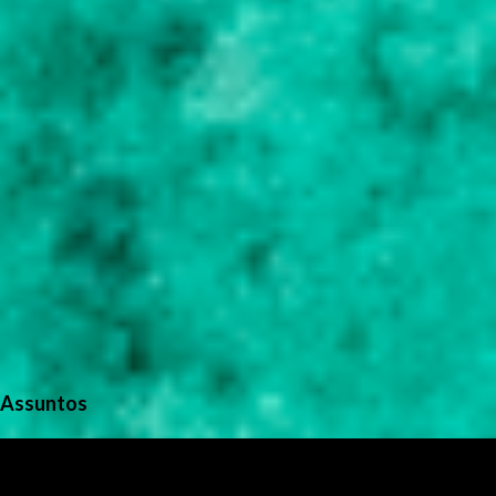
s
Assuntos