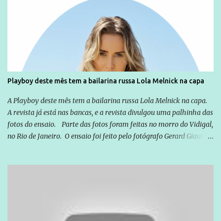
empreendedor da comunicação, que além de informação
cotidiana, corriqueira e cada vez mais preocupantes, do tipo que
você já esta acostumado a ver neste espaço, vou trabalhar a ideia
que possibilite distribuir não só informações, mas que gere de
forma consistente a riqueza do conhecimento... Exemplo: o
cidadão brasileiro não precisa só ser informado sobre operações
da Lava Jato, Reformas que podem retirar ou não direitos, ou
Playboy deste mês tem a bailarina russa Lola Melnick na capa
quem vai ser preso ou não; é preciso levar até as pessoas, do mais
simples ao mais burguês, o que diz a nossa Constituição, quais são
A Playboy deste mês tem a bailarina russa Lola Melnick na capa.
seus direitos e deveres em ...
A revista já está nas bancas, e a revista divulgou uma palhinha das
fotos do ensaio. Parte das fotos foram feitas no morro do Vidigal,
no Rio de Janeiro. O ensaio foi feito pelo fotógrafo Gerard Giaume
e também contou com a praia da Joatinga como locação. Playboy
divulga capa e primeiras fotos de Lola Melnick - @aredacao