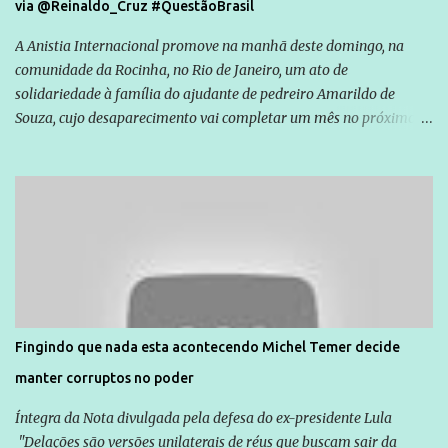
via @Reinaldo_Cruz #QuestãoBrasil
A Anistia Internacional promove na manhã deste domingo, na
comunidade da Rocinha, no Rio de Janeiro, um ato de
solidariedade à família do ajudante de pedreiro Amarildo de
Souza, cujo desaparecimento vai completar um mês no próximo
dia 14. Amarildo desapareceu quando foi levado por policiais da
Unidade de Polícia Pacificadora (UPP) da Rocinha. A assessora de
Direitos Humanos da Anistia Internacional, Renata Neder, disse à
Agência Brasil que ações e atividades de mobilização são feitas
normalmente pela organização não governamental. As ações de
solidariedade são promovidas em apoio a famílias ou pessoas que
são vítimas de violência, estão em situação de risco ou têm seus
direitos violados. Leia mais: Anistia Internacional cobra do Brasil
solução do caso Amarildo - Terra Brasil
Fingindo que nada esta acontecendo Michel Temer decide
manter corruptos no poder
Íntegra da Nota divulgada pela defesa do ex-presidente Lula
"Delações são versões unilaterais de réus que buscam sair da