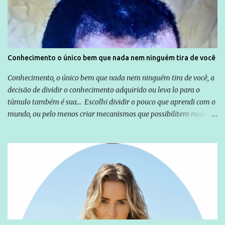
exterior, e não para promover determinadas empresas ou
empresários" Assina a nota o advogado Cristiano Zanin Martins
Conhecimento o único bem que nada nem ninguém tira de você
Conhecimento, o único bem que nada nem ninguém tira de você, a
decisão de dividir o conhecimento adquirido ou leva lo para o
túmulo também é sua... Escolhi dividir o pouco que aprendi com o
mundo, ou pelo menos criar mecanismos que possibilitem mais e
mais pessoas terem acesso a educação e ao conhecimento. Não
sou Professor, a mais nobre das profissões, mas tento ser um
empreendedor da comunicação, que além de informação
cotidiana, corriqueira e cada vez mais preocupantes, do tipo que
você já esta acostumado a ver neste espaço, vou trabalhar a ideia
que possibilite distribuir não só informações, mas que gere de
forma consistente a riqueza do conhecimento... Exemplo: o
cidadão brasileiro não precisa só ser informado sobre operações
da Lava Jato, Reformas que podem retirar ou não direitos, ou