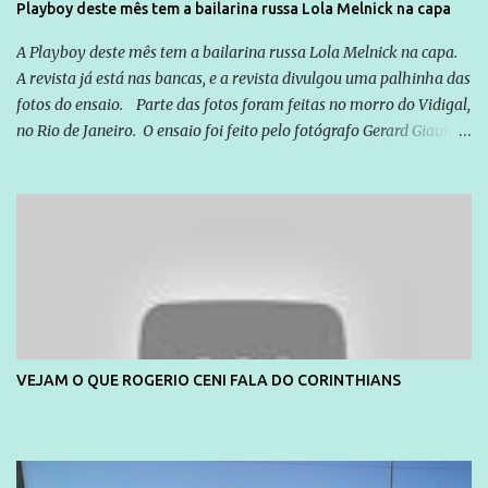
Playboy deste mês tem a bailarina russa Lola Melnick na capa
quem vai ser preso ou não; é preciso levar até as pessoas, do mais
simples ao mais burguês, o que diz a nossa Constituição, quais são
A Playboy deste mês tem a bailarina russa Lola Melnick na capa.
seus direitos e deveres em ...
A revista já está nas bancas, e a revista divulgou uma palhinha das
fotos do ensaio. Parte das fotos foram feitas no morro do Vidigal,
no Rio de Janeiro. O ensaio foi feito pelo fotógrafo Gerard Giaume
e também contou com a praia da Joatinga como locação. Playboy
divulga capa e primeiras fotos de Lola Melnick - @aredacao
VEJAM O QUE ROGERIO CENI FALA DO CORINTHIANS