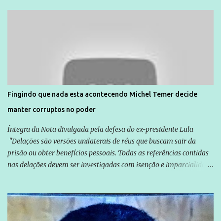
Unidade de Polícia Pacificadora (UPP) da Rocinha. A assessora de
Direitos Humanos da Anistia Internacional, Renata Neder, disse à
Agência Brasil que ações e atividades de mobilização são feitas
normalmente pela organização não governamental. As ações de
solidariedade são promovidas em apoio a famílias ou pessoas que
são vítimas de violência, estão em situação de risco ou têm seus
direitos violados. Leia mais: Anistia Internacional cobra do Brasil
solução do caso Amarildo - Terra Brasil
Fingindo que nada esta acontecendo Michel Temer decide
manter corruptos no poder
Íntegra da Nota divulgada pela defesa do ex-presidente Lula
"Delações são versões unilaterais de réus que buscam sair da
prisão ou obter benefícios pessoais. Todas as referências contidas
nas delações devem ser investigadas com isenção e imparcialidade
não apenas em relação ao ex-Presidente Lula, mas também em
relação a todos os que foram citados, incluindo a sociedade que a
Globo manteve com o Grupo Odebrecht, citada na delação de
Emílio Odebrecht. Lula sempre atuou para promover o Brasil no