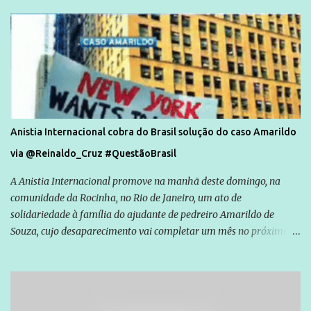
Anistia Internacional cobra do Brasil solução do caso Amarildo
via @Reinaldo_Cruz #QuestãoBrasil
A Anistia Internacional promove na manhã deste domingo, na
comunidade da Rocinha, no Rio de Janeiro, um ato de
solidariedade à família do ajudante de pedreiro Amarildo de
Souza, cujo desaparecimento vai completar um mês no próximo
dia 14. Amarildo desapareceu quando foi levado por policiais da
Unidade de Polícia Pacificadora (UPP) da Rocinha. A assessora de
Direitos Humanos da Anistia Internacional, Renata Neder, disse à
Agência Brasil que ações e atividades de mobilização são feitas