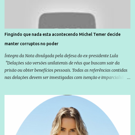
normalmente pela organização não governamental. As ações de
solidariedade são promovidas em apoio a famílias ou pessoas que
são vítimas de violência, estão em situação de risco ou têm seus
direitos violados. Leia mais: Anistia Internacional cobra do Brasil
solução do caso Amarildo - Terra Brasil
Fingindo que nada esta acontecendo Michel Temer decide
manter corruptos no poder
Íntegra da Nota divulgada pela defesa do ex-presidente Lula
"Delações são versões unilaterais de réus que buscam sair da
prisão ou obter benefícios pessoais. Todas as referências contidas
nas delações devem ser investigadas com isenção e imparcialidade
não apenas em relação ao ex-Presidente Lula, mas também em
relação a todos os que foram citados, incluindo a sociedade que a
Globo manteve com o Grupo Odebrecht, citada na delação de
Emílio Odebrecht. Lula sempre atuou para promover o Brasil no
exterior, e não para promover determinadas empresas ou
empresários" Assina a nota o advogado Cristiano Zanin Martins