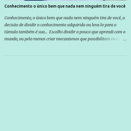
Conhecimento o único bem que nada nem ninguém tira de você
Conhecimento, o único bem que nada nem ninguém tira de você, a
decisão de dividir o conhecimento adquirido ou leva lo para o
túmulo também é sua... Escolhi dividir o pouco que aprendi com o
mundo, ou pelo menos criar mecanismos que possibilitem mais e
mais pessoas terem acesso a educação e ao conhecimento. Não
sou Professor, a mais nobre das profissões, mas tento ser um
empreendedor da comunicação, que além de informação
cotidiana, corriqueira e cada vez mais preocupantes, do tipo que
você já esta acostumado a ver neste espaço, vou trabalhar a ideia
que possibilite distribuir não só informações, mas que gere de
forma consistente a riqueza do conhecimento... Exemplo: o
cidadão brasileiro não precisa só ser informado sobre operações
da Lava Jato, Reformas que podem retirar ou não direitos, ou
quem vai ser preso ou não; é preciso levar até as pessoas, do mais
simples ao mais burguês, o que diz a nossa Constituição, quais são
seus direitos e deveres em ...