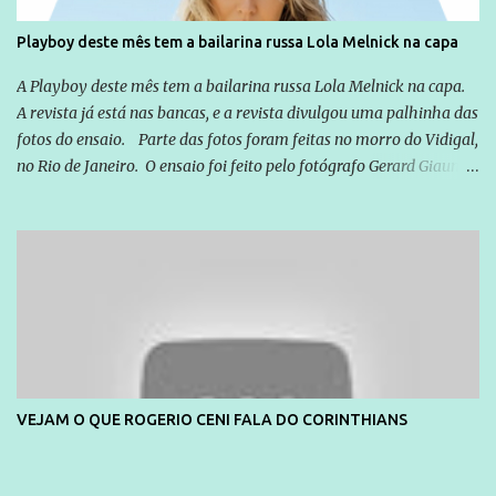
Playboy deste mês tem a bailarina russa Lola Melnick na capa
A Playboy deste mês tem a bailarina russa Lola Melnick na capa.
A revista já está nas bancas, e a revista divulgou uma palhinha das
fotos do ensaio. Parte das fotos foram feitas no morro do Vidigal,
no Rio de Janeiro. O ensaio foi feito pelo fotógrafo Gerard Giaume
e também contou com a praia da Joatinga como locação. Playboy
divulga capa e primeiras fotos de Lola Melnick - @aredacao
VEJAM O QUE ROGERIO CENI FALA DO CORINTHIANS