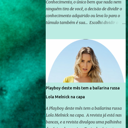
Conhecimento, o único bem que nada nem
ninguém tira de você, a decisão de dividir o
conhecimento adquirido ou leva lo para o
túmulo também é sua... Escolhi dividir o
pouco que aprendi com o mundo, ou pelo
menos criar mecanismos que possibilitem
mais e mais pessoas terem acesso a
educação e ao conhecimento. Não sou
Professor, a mais nobre das profissões, mas
tento ser um empreendedor da
comunicação, que além de informação
cotidiana, corriqueira e cada vez mais
preocupantes, do tipo que você já esta
Playboy deste mês tem a bailarina russa
acostumado a ver neste espaço, vou
Lola Melnick na capa
trabalhar a ideia que possibilite distribuir
não só informações, mas que gere de forma
A Playboy deste mês tem a bailarina russa
consistente a riqueza do conhecimento...
Lola Melnick na capa. A revista já está nas
Exemplo: o cidadão brasileiro não precisa só
bancas, e a revista divulgou uma palhinha
ser informado sobre operações da Lava Jato,