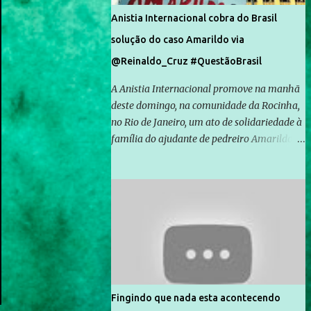
Anistia Internacional cobra do Brasil
solução do caso Amarildo via
@Reinaldo_Cruz #QuestãoBrasil
A Anistia Internacional promove na manhã
deste domingo, na comunidade da Rocinha,
no Rio de Janeiro, um ato de solidariedade à
família do ajudante de pedreiro Amarildo de
Souza, cujo desaparecimento vai completar
um mês no próximo dia 14. Amarildo
desapareceu quando foi levado por policiais
da Unidade de Polícia Pacificadora (UPP) da
Rocinha. A assessora de Direitos Humanos
da Anistia Internacional, Renata Neder, disse
à Agência Brasil que ações e atividades de
mobilização são feitas normalmente pela
organização não governamental. As ações
Fingindo que nada esta acontecendo
de solidariedade são promovidas em apoio