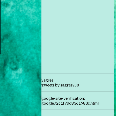
Sagres
Tweets by sagres730
google-site-verification:
google72c1f7dd8361983c.html