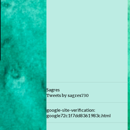
Sagres
Tweets by sagres730
google-site-verification:
google72c1f7dd8361983c.html