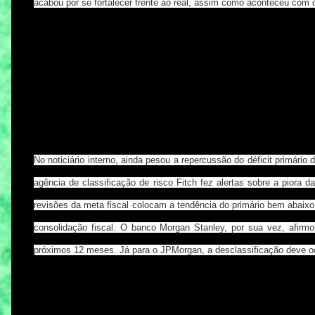
acabou por se fortalecer frente ao real, assim como aconteceu com 
No noticiário interno, ainda pesou a repercussão do déficit primário
agência de classificação de risco Fitch fez alertas sobre a piora
revisões da meta fiscal colocam a tendência do primário bem abaixo 
consolidação fiscal. O banco Morgan Stanley, por sua vez, afirmo
próximos 12 meses. Já para o JPMorgan, a desclassificação deve oco