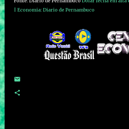
Fonte: Diário de Pernambuco
Dólar fecha em alta 
| Economia: Diario de Pernambuco
C