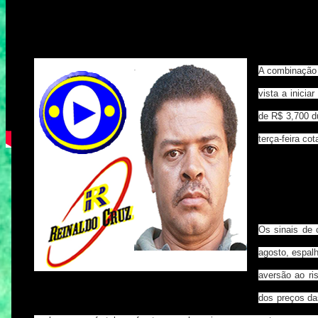
A combinação e
vista a inici
de R$ 3,700 d
terça-feira co
Os sinais de 
agosto, espal
aversão ao ri
dos preços da