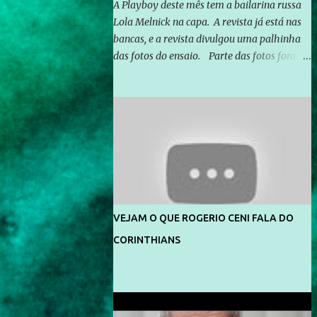
A Playboy deste mês tem a bailarina russa
Lola Melnick na capa. A revista já está nas
bancas, e a revista divulgou uma palhinha
das fotos do ensaio. Parte das fotos foram
feitas no morro do Vidigal, no Rio de
Janeiro. O ensaio foi feito pelo fotógrafo
Gerard Giaume e também contou com a
praia da Joatinga como locação. Playboy
divulga capa e primeiras fotos de Lola
Melnick - @aredacao
VEJAM O QUE ROGERIO CENI FALA DO
CORINTHIANS