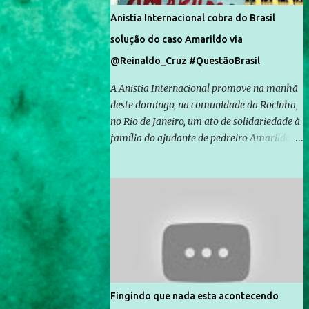
Anistia Internacional cobra do Brasil
solução do caso Amarildo via
@Reinaldo_Cruz #QuestãoBrasil
A Anistia Internacional promove na manhã
deste domingo, na comunidade da Rocinha,
no Rio de Janeiro, um ato de solidariedade à
família do ajudante de pedreiro Amarildo de
Souza, cujo desaparecimento vai completar
um mês no próximo dia 14. Amarildo
desapareceu quando foi levado por policiais
da Unidade de Polícia Pacificadora (UPP) da
Rocinha. A assessora de Direitos Humanos
da Anistia Internacional, Renata Neder, disse
à Agência Brasil que ações e atividades de
mobilização são feitas normalmente pela
organização não governamental. As ações
Fingindo que nada esta acontecendo
de solidariedade são promovidas em apoio