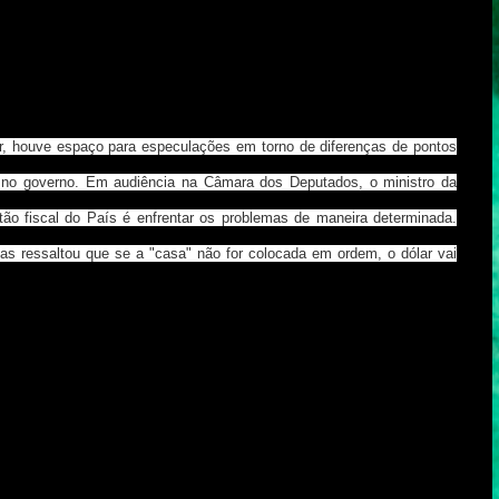
r, houve espaço para especulações em torno de diferenças de pontos
s no governo. Em audiência na Câmara dos Deputados, o ministro da
o fiscal do País é enfrentar os problemas de maneira determinada.
s ressaltou que se a "casa" não for colocada em ordem, o dólar vai