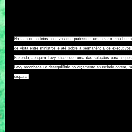
Na falta de notícias positivas que pudessem amenizar o mau humo
de vista entre ministros e até sobre a permanência de executivo
Fazenda, Joaquim Levy, disse que uma das soluções para a questã
Levy reconheceu o desequilíbrio no orçamento anunciado ontem, ma
disparar.