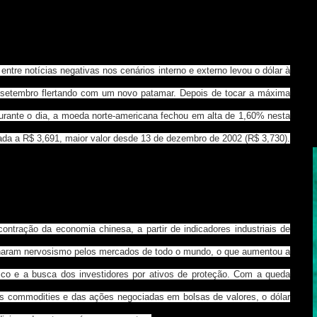
ntre notícias negativas nos cenários interno e externo levou o dólar à
ar setembro flertando com um novo patamar. Depois de tocar a máxima
urante o dia, a moeda norte-americana fechou em alta de 1,60% nesta
tada a R$ 3,691, maior valor desde 13 de dezembro de 2002 (R$ 3,730).
contração da economia chinesa, a partir de indicadores industriais de
haram nervosismo pelos mercados de todo o mundo, o que aumentou a
sco e a busca dos investidores por ativos de proteção. Com a queda
s commodities e das ações negociadas em bolsas de valores, o dólar