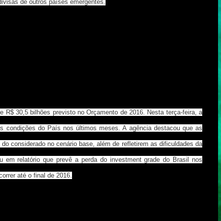
divisas de outros países emergentes.
 de R$ 30,5 bilhões previsto no Orçamento de 2016. Nesta terça-feira, a
 das condições do País nos últimos meses. A agência destacou que as
do considerado no cenário base, além de refletirem as dificuldades da
u em relatório que prevê a perda do investment grade do Brasil nos
rrer até o final de 2016.