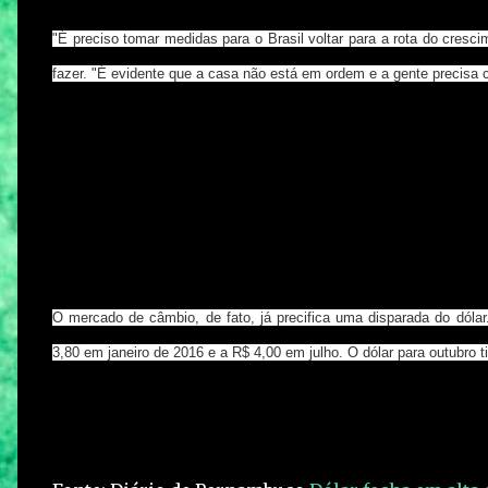
"É preciso tomar medidas para o Brasil voltar para a rota do cresc
fazer. "É evidente que a casa não está em ordem e a gente precisa cre
O mercado de câmbio, de fato, já precifica uma disparada do dól
3,80 em janeiro de 2016 e a R$ 4,00 em julho. O dólar para outubro 