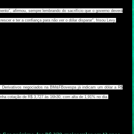
imento", afirmou, sempre lembrando do sacrifício que o governo deverá
scer e ter a confiança para não ver o dólar disparar", frisou Levy.
ar. Derivativos negociados na BM&FBovespa já indicam um dólar a R$
tinha cotação de R$ 3,727 às 16h30, com alta de 1,91% no dia.