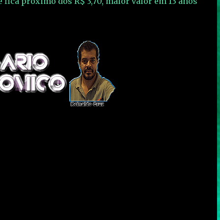
e fica próximo dos R$ 3,70, maior valor em 13 anos