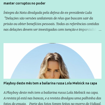
manter corruptos no poder
Íntegra da Nota divulgada pela defesa do ex-presidente Lula
"Delações são versões unilaterais de réus que buscam sair da
prisão ou obter benefícios pessoais. Todas as referências contidas
nas delações devem ser investigadas com isenção e imparcialidade
não apenas em relação ao ex-Presidente Lula, mas também em
relação a todos os que foram citados, incluindo a sociedade que a
Globo manteve com o Grupo Odebrecht, citada na delação de
Emílio Odebrecht. Lula sempre atuou para promover o Brasil no
exterior, e não para promover determinadas empresas ou
empresários" Assina a nota o advogado Cristiano Zanin Martins
Playboy deste mês tem a bailarina russa Lola Melnick na capa
A Playboy deste mês tem a bailarina russa Lola Melnick na capa.
A revista já está nas bancas, e a revista divulgou uma palhinha das
fotos do ensaio. Parte das fotos foram feitas no morro do Vidigal,