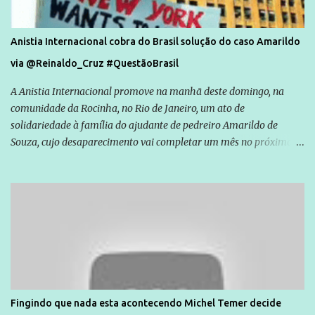
Anistia Internacional cobra do Brasil solução do caso Amarildo
via @Reinaldo_Cruz #QuestãoBrasil
A Anistia Internacional promove na manhã deste domingo, na
comunidade da Rocinha, no Rio de Janeiro, um ato de
solidariedade à família do ajudante de pedreiro Amarildo de
Souza, cujo desaparecimento vai completar um mês no próximo
dia 14. Amarildo desapareceu quando foi levado por policiais da
Unidade de Polícia Pacificadora (UPP) da Rocinha. A assessora de
Direitos Humanos da Anistia Internacional, Renata Neder, disse à
Agência Brasil que ações e atividades de mobilização são feitas
normalmente pela organização não governamental. As ações de
solidariedade são promovidas em apoio a famílias ou pessoas que
são vítimas de violência, estão em situação de risco ou têm seus
direitos violados. Leia mais: Anistia Internacional cobra do Brasil
solução do caso Amarildo - Terra Brasil
Fingindo que nada esta acontecendo Michel Temer decide