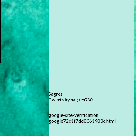
Sagres
Tweets by sagres730
google-site-verification:
google72c1f7dd8361983c.html