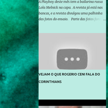
A Playboy deste mês tem a bailarina russa
Lola Melnick na capa. A revista já está nas
bancas, e a revista divulgou uma palhinha
das fotos do ensaio. Parte das fotos foram
feitas no morro do Vidigal, no Rio de
Janeiro. O ensaio foi feito pelo fotógrafo
Gerard Giaume e também contou com a
praia da Joatinga como locação. Playboy
divulga capa e primeiras fotos de Lola
Melnick - @aredacao
VEJAM O QUE ROGERIO CENI FALA DO
CORINTHIANS