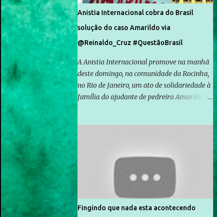
Anistia Internacional cobra do Brasil
solução do caso Amarildo via
@Reinaldo_Cruz #QuestãoBrasil
A Anistia Internacional promove na manhã
deste domingo, na comunidade da Rocinha,
no Rio de Janeiro, um ato de solidariedade à
família do ajudante de pedreiro Amarildo de
Souza, cujo desaparecimento vai completar
um mês no próximo dia 14. Amarildo
desapareceu quando foi levado por policiais
da Unidade de Polícia Pacificadora (UPP) da
Rocinha. A assessora de Direitos Humanos
da Anistia Internacional, Renata Neder, disse
à Agência Brasil que ações e atividades de
mobilização são feitas normalmente pela
organização não governamental. As ações
Fingindo que nada esta acontecendo
de solidariedade são promovidas em apoio