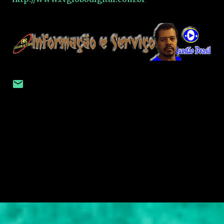
C
o
m
e
n