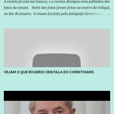
A revista já está nas bancas, e a revista divulgou uma palhinha das
fotos do ensaio. Parte das fotos foram feitas no morro do Vidigal,
no Rio de Janeiro. O ensaio foi feito pelo fotógrafo Gerard Giaume
e também contou com a praia da Joatinga como locação. Playboy
divulga capa e primeiras fotos de Lola Melnick - @aredacao
VEJAM O QUE ROGERIO CENI FALA DO CORINTHIANS