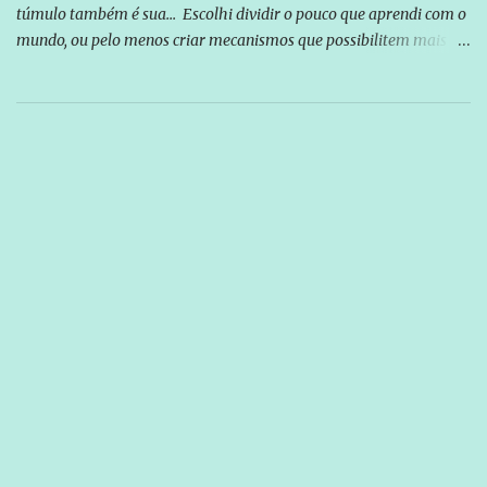
túmulo também é sua... Escolhi dividir o pouco que aprendi com o
mundo, ou pelo menos criar mecanismos que possibilitem mais e
mais pessoas terem acesso a educação e ao conhecimento. Não
sou Professor, a mais nobre das profissões, mas tento ser um
empreendedor da comunicação, que além de informação
cotidiana, corriqueira e cada vez mais preocupantes, do tipo que
você já esta acostumado a ver neste espaço, vou trabalhar a ideia
que possibilite distribuir não só informações, mas que gere de
forma consistente a riqueza do conhecimento... Exemplo: o
cidadão brasileiro não precisa só ser informado sobre operações
da Lava Jato, Reformas que podem retirar ou não direitos, ou
quem vai ser preso ou não; é preciso levar até as pessoas, do mais
simples ao mais burguês, o que diz a nossa Constituição, quais são
seus direitos e deveres em ...