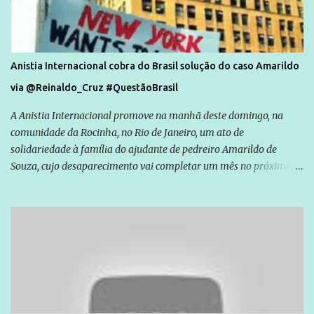
Anistia Internacional cobra do Brasil solução do caso Amarildo
via @Reinaldo_Cruz #QuestãoBrasil
A Anistia Internacional promove na manhã deste domingo, na
comunidade da Rocinha, no Rio de Janeiro, um ato de
solidariedade à família do ajudante de pedreiro Amarildo de
Souza, cujo desaparecimento vai completar um mês no próximo
dia 14. Amarildo desapareceu quando foi levado por policiais da
Unidade de Polícia Pacificadora (UPP) da Rocinha. A assessora de
Direitos Humanos da Anistia Internacional, Renata Neder, disse à
Agência Brasil que ações e atividades de mobilização são feitas
normalmente pela organização não governamental. As ações de
solidariedade são promovidas em apoio a famílias ou pessoas que
são vítimas de violência, estão em situação de risco ou têm seus
direitos violados. Leia mais: Anistia Internacional cobra do Brasil