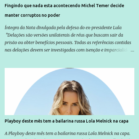
solução do caso Amarildo - Terra Brasil
Fingindo que nada esta acontecendo Michel Temer decide
manter corruptos no poder
Íntegra da Nota divulgada pela defesa do ex-presidente Lula
"Delações são versões unilaterais de réus que buscam sair da
prisão ou obter benefícios pessoais. Todas as referências contidas
nas delações devem ser investigadas com isenção e imparcialidade
não apenas em relação ao ex-Presidente Lula, mas também em
relação a todos os que foram citados, incluindo a sociedade que a
Globo manteve com o Grupo Odebrecht, citada na delação de
Emílio Odebrecht. Lula sempre atuou para promover o Brasil no
exterior, e não para promover determinadas empresas ou
empresários" Assina a nota o advogado Cristiano Zanin Martins
Playboy deste mês tem a bailarina russa Lola Melnick na capa
A Playboy deste mês tem a bailarina russa Lola Melnick na capa.