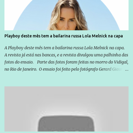
você já esta acostumado a ver neste espaço, vou trabalhar a ideia
que possibilite distribuir não só informações, mas que gere de
forma consistente a riqueza do conhecimento... Exemplo: o
cidadão brasileiro não precisa só ser informado sobre operações
da Lava Jato, Reformas que podem retirar ou não direitos, ou
Playboy deste mês tem a bailarina russa Lola Melnick na capa
quem vai ser preso ou não; é preciso levar até as pessoas, do mais
simples ao mais burguês, o que diz a nossa Constituição, quais são
A Playboy deste mês tem a bailarina russa Lola Melnick na capa.
seus direitos e deveres em ...
A revista já está nas bancas, e a revista divulgou uma palhinha das
fotos do ensaio. Parte das fotos foram feitas no morro do Vidigal,
no Rio de Janeiro. O ensaio foi feito pelo fotógrafo Gerard Giaume
e também contou com a praia da Joatinga como locação. Playboy
divulga capa e primeiras fotos de Lola Melnick - @aredacao