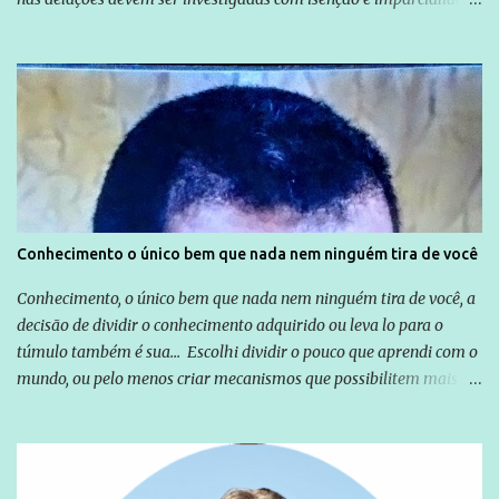
não apenas em relação ao ex-Presidente Lula, mas também em
relação a todos os que foram citados, incluindo a sociedade que a
Globo manteve com o Grupo Odebrecht, citada na delação de
Emílio Odebrecht. Lula sempre atuou para promover o Brasil no
exterior, e não para promover determinadas empresas ou
empresários" Assina a nota o advogado Cristiano Zanin Martins
Conhecimento o único bem que nada nem ninguém tira de você
Conhecimento, o único bem que nada nem ninguém tira de você, a
decisão de dividir o conhecimento adquirido ou leva lo para o
túmulo também é sua... Escolhi dividir o pouco que aprendi com o
mundo, ou pelo menos criar mecanismos que possibilitem mais e
mais pessoas terem acesso a educação e ao conhecimento. Não
sou Professor, a mais nobre das profissões, mas tento ser um
empreendedor da comunicação, que além de informação
cotidiana, corriqueira e cada vez mais preocupantes, do tipo que