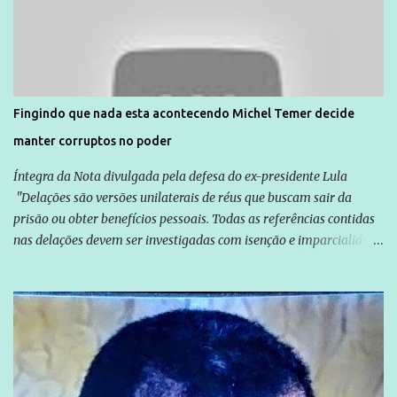
normalmente pela organização não governamental. As ações de
solidariedade são promovidas em apoio a famílias ou pessoas que
são vítimas de violência, estão em situação de risco ou têm seus
direitos violados. Leia mais: Anistia Internacional cobra do Brasil
solução do caso Amarildo - Terra Brasil
Fingindo que nada esta acontecendo Michel Temer decide
manter corruptos no poder
Íntegra da Nota divulgada pela defesa do ex-presidente Lula
"Delações são versões unilaterais de réus que buscam sair da
prisão ou obter benefícios pessoais. Todas as referências contidas
nas delações devem ser investigadas com isenção e imparcialidade
não apenas em relação ao ex-Presidente Lula, mas também em
relação a todos os que foram citados, incluindo a sociedade que a
Globo manteve com o Grupo Odebrecht, citada na delação de
Emílio Odebrecht. Lula sempre atuou para promover o Brasil no
exterior, e não para promover determinadas empresas ou
empresários" Assina a nota o advogado Cristiano Zanin Martins