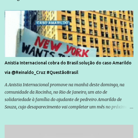
Anistia Internacional cobra do Brasil solução do caso Amarildo
via @Reinaldo_Cruz #QuestãoBrasil
A Anistia Internacional promove na manhã deste domingo, na
comunidade da Rocinha, no Rio de Janeiro, um ato de
solidariedade à família do ajudante de pedreiro Amarildo de
Souza, cujo desaparecimento vai completar um mês no próximo
dia 14. Amarildo desapareceu quando foi levado por policiais da
Unidade de Polícia Pacificadora (UPP) da Rocinha. A assessora de
Direitos Humanos da Anistia Internacional, Renata Neder, disse à
Agência Brasil que ações e atividades de mobilização são feitas