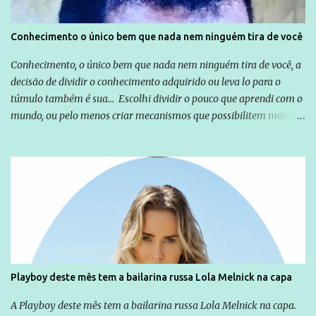
Conhecimento o único bem que nada nem ninguém tira de você
Conhecimento, o único bem que nada nem ninguém tira de você, a
decisão de dividir o conhecimento adquirido ou leva lo para o
túmulo também é sua... Escolhi dividir o pouco que aprendi com o
mundo, ou pelo menos criar mecanismos que possibilitem mais e
mais pessoas terem acesso a educação e ao conhecimento. Não
sou Professor, a mais nobre das profissões, mas tento ser um
empreendedor da comunicação, que além de informação
cotidiana, corriqueira e cada vez mais preocupantes, do tipo que
você já esta acostumado a ver neste espaço, vou trabalhar a ideia
que possibilite distribuir não só informações, mas que gere de
forma consistente a riqueza do conhecimento... Exemplo: o
cidadão brasileiro não precisa só ser informado sobre operações
da Lava Jato, Reformas que podem retirar ou não direitos, ou
Playboy deste mês tem a bailarina russa Lola Melnick na capa
quem vai ser preso ou não; é preciso levar até as pessoas, do mais
simples ao mais burguês, o que diz a nossa Constituição, quais são
A Playboy deste mês tem a bailarina russa Lola Melnick na capa.