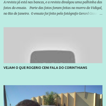
seus direitos e deveres em ...
A revista já está nas bancas, e a revista divulgou uma palhinha das
fotos do ensaio. Parte das fotos foram feitas no morro do Vidigal,
no Rio de Janeiro. O ensaio foi feito pelo fotógrafo Gerard Giaume
e também contou com a praia da Joatinga como locação. Playboy
divulga capa e primeiras fotos de Lola Melnick - @aredacao
VEJAM O QUE ROGERIO CENI FALA DO CORINTHIANS