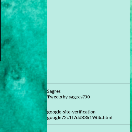
Sagres
Tweets by sagres730
google-site-verification:
google72c1f7dd8361983c.html