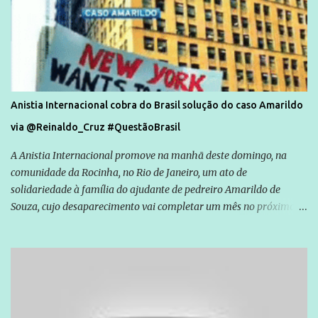
Anistia Internacional cobra do Brasil solução do caso Amarildo
via @Reinaldo_Cruz #QuestãoBrasil
A Anistia Internacional promove na manhã deste domingo, na
comunidade da Rocinha, no Rio de Janeiro, um ato de
solidariedade à família do ajudante de pedreiro Amarildo de
Souza, cujo desaparecimento vai completar um mês no próximo
dia 14. Amarildo desapareceu quando foi levado por policiais da
Unidade de Polícia Pacificadora (UPP) da Rocinha. A assessora de
Direitos Humanos da Anistia Internacional, Renata Neder, disse à
Agência Brasil que ações e atividades de mobilização são feitas
normalmente pela organização não governamental. As ações de
solidariedade são promovidas em apoio a famílias ou pessoas que