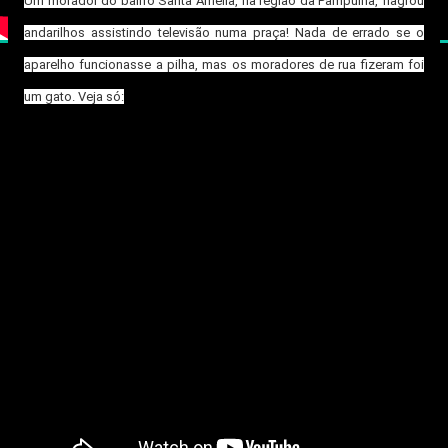
Um morador do bairro Santa Amélia, na região da Pampulha, flagrou
andarilhos assistindo televisão numa praça! Nada de errado se o
aparelho funcionasse a pilha, mas os moradores de rua fizeram foi
um gato. Veja só: