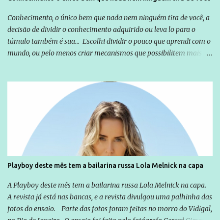
Conhecimento, o único bem que nada nem ninguém tira de você, a
decisão de dividir o conhecimento adquirido ou leva lo para o
túmulo também é sua... Escolhi dividir o pouco que aprendi com o
mundo, ou pelo menos criar mecanismos que possibilitem mais e
mais pessoas terem acesso a educação e ao conhecimento. Não
sou Professor, a mais nobre das profissões, mas tento ser um
empreendedor da comunicação, que além de informação
cotidiana, corriqueira e cada vez mais preocupantes, do tipo que
você já esta acostumado a ver neste espaço, vou trabalhar a ideia
que possibilite distribuir não só informações, mas que gere de
forma consistente a riqueza do conhecimento... Exemplo: o
cidadão brasileiro não precisa só ser informado sobre operações
da Lava Jato, Reformas que podem retirar ou não direitos, ou
Playboy deste mês tem a bailarina russa Lola Melnick na capa
quem vai ser preso ou não; é preciso levar até as pessoas, do mais
simples ao mais burguês, o que diz a nossa Constituição, quais são
A Playboy deste mês tem a bailarina russa Lola Melnick na capa.
seus direitos e deveres em ...
A revista já está nas bancas, e a revista divulgou uma palhinha das
fotos do ensaio. Parte das fotos foram feitas no morro do Vidigal,