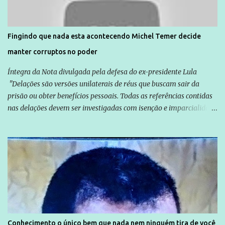
são vítimas de violência, estão em situação de risco ou têm seus
direitos violados. Leia mais: Anistia Internacional cobra do Brasil
solução do caso Amarildo - Terra Brasil
Fingindo que nada esta acontecendo Michel Temer decide
manter corruptos no poder
Íntegra da Nota divulgada pela defesa do ex-presidente Lula
"Delações são versões unilaterais de réus que buscam sair da
prisão ou obter benefícios pessoais. Todas as referências contidas
nas delações devem ser investigadas com isenção e imparcialidade
não apenas em relação ao ex-Presidente Lula, mas também em
relação a todos os que foram citados, incluindo a sociedade que a
Globo manteve com o Grupo Odebrecht, citada na delação de
Emílio Odebrecht. Lula sempre atuou para promover o Brasil no
exterior, e não para promover determinadas empresas ou
empresários" Assina a nota o advogado Cristiano Zanin Martins
Conhecimento o único bem que nada nem ninguém tira de você