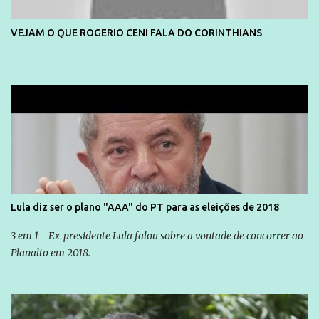
cidadão brasileiro não precisa só ser informado sobre operações
da Lava Jato, Reformas que podem retirar ou não direitos, ou
VEJAM O QUE ROGERIO CENI FALA DO CORINTHIANS
quem vai ser preso ou não; é preciso levar até as pessoas, do mais
simples ao mais burguês, o que diz a nossa Constituição, quais são
seus direitos e deveres em ...
Lula diz ser o plano "AAA" do PT para as eleições de 2018
3 em 1 - Ex-presidente Lula falou sobre a vontade de concorrer ao
Planalto em 2018.