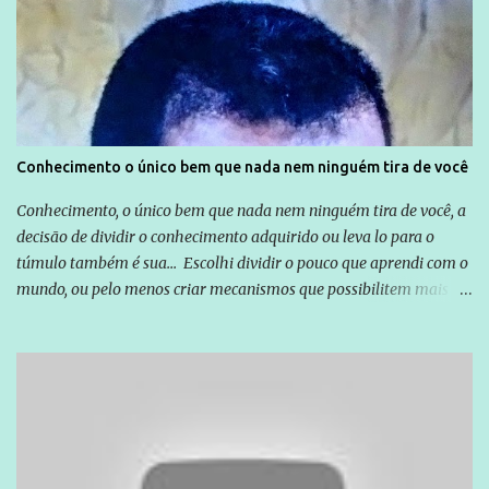
Emílio Odebrecht. Lula sempre atuou para promover o Brasil no
exterior, e não para promover determinadas empresas ou
empresários" Assina a nota o advogado Cristiano Zanin Martins
Conhecimento o único bem que nada nem ninguém tira de você
Conhecimento, o único bem que nada nem ninguém tira de você, a
decisão de dividir o conhecimento adquirido ou leva lo para o
túmulo também é sua... Escolhi dividir o pouco que aprendi com o
mundo, ou pelo menos criar mecanismos que possibilitem mais e
mais pessoas terem acesso a educação e ao conhecimento. Não
sou Professor, a mais nobre das profissões, mas tento ser um
empreendedor da comunicação, que além de informação
cotidiana, corriqueira e cada vez mais preocupantes, do tipo que
você já esta acostumado a ver neste espaço, vou trabalhar a ideia
que possibilite distribuir não só informações, mas que gere de
forma consistente a riqueza do conhecimento... Exemplo: o