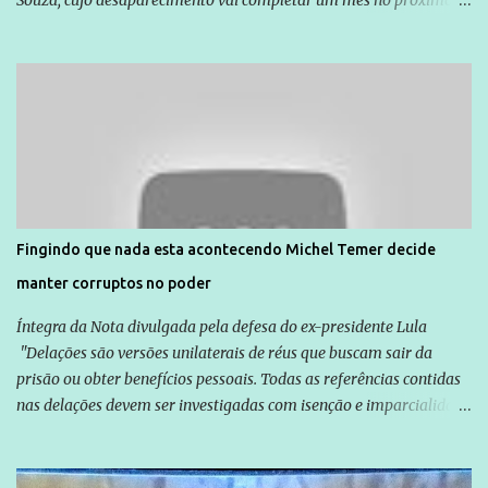
dia 14. Amarildo desapareceu quando foi levado por policiais da
Unidade de Polícia Pacificadora (UPP) da Rocinha. A assessora de
Direitos Humanos da Anistia Internacional, Renata Neder, disse à
Agência Brasil que ações e atividades de mobilização são feitas
normalmente pela organização não governamental. As ações de
solidariedade são promovidas em apoio a famílias ou pessoas que
são vítimas de violência, estão em situação de risco ou têm seus
direitos violados. Leia mais: Anistia Internacional cobra do Brasil
solução do caso Amarildo - Terra Brasil
Fingindo que nada esta acontecendo Michel Temer decide
manter corruptos no poder
Íntegra da Nota divulgada pela defesa do ex-presidente Lula
"Delações são versões unilaterais de réus que buscam sair da
prisão ou obter benefícios pessoais. Todas as referências contidas
nas delações devem ser investigadas com isenção e imparcialidade
não apenas em relação ao ex-Presidente Lula, mas também em
relação a todos os que foram citados, incluindo a sociedade que a
Globo manteve com o Grupo Odebrecht, citada na delação de