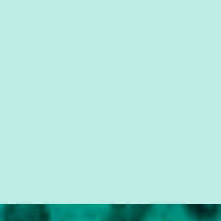
se serviram do caixa 2. Aliás, ao assim se manifestarem, dizem que
eles são os produtores do caixa 2. Eu conheço muitos políticos que
não se serviam do caixa 2 para se eleger. Eu fui presidente de um
partido [PMDB], o maior partido do país durante 15 anos, e as
contribuições chegavam oficialmente pelo partido” . Temer
descartou ainda que a delação da Odebrecht vá atrapalhar a
aprovação das reformas trabalhista e da Previdência no Congre...