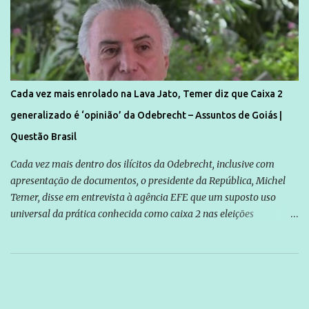
Cada vez mais enrolado na Lava Jato, Temer diz que Caixa 2
generalizado é ‘opinião’ da Odebrecht – Assuntos de Goiás |
Questão Brasil
Cada vez mais dentro dos ilícitos da Odebrecht, inclusive com
apresentação de documentos, o presidente da República, Michel
Temer, disse em entrevista à agência EFE que um suposto uso
universal da prática conhecida como caixa 2 nas eleições
brasileiras é “uma opinião” da empreiteira Odebrecht. O ex-
presidente da empresa, Marcelo Odebrecht, afirmou em
depoimento à Polícia Federal que não existe, no Brasil, nenhum
político eleito para cargo público sem o uso dessa prática. “Acho
que é uma opinião. A Odebrecht é que acha que todos os políticos