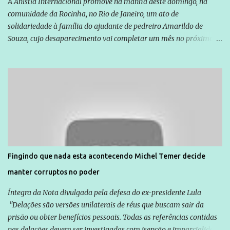
A Anistia Internacional promove na manhã deste domingo, na
comunidade da Rocinha, no Rio de Janeiro, um ato de
solidariedade à família do ajudante de pedreiro Amarildo de
Souza, cujo desaparecimento vai completar um mês no próximo
dia 14. Amarildo desapareceu quando foi levado por policiais da
Unidade de Polícia Pacificadora (UPP) da Rocinha. A assessora de
Direitos Humanos da Anistia Internacional, Renata Neder, disse à
Agência Brasil que ações e atividades de mobilização são feitas
normalmente pela organização não governamental. As ações de
solidariedade são promovidas em apoio a famílias ou pessoas que
são vítimas de violência, estão em situação de risco ou têm seus
direitos violados. Leia mais: Anistia Internacional cobra do Brasil
solução do caso Amarildo - Terra Brasil
Fingindo que nada esta acontecendo Michel Temer decide
manter corruptos no poder
Íntegra da Nota divulgada pela defesa do ex-presidente Lula
"Delações são versões unilaterais de réus que buscam sair da
prisão ou obter benefícios pessoais. Todas as referências contidas
nas delações devem ser investigadas com isenção e imparcialidade