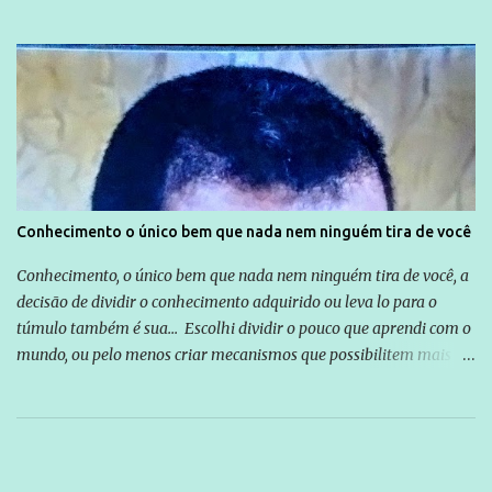
Conhecimento o único bem que nada nem ninguém tira de você
Conhecimento, o único bem que nada nem ninguém tira de você, a
decisão de dividir o conhecimento adquirido ou leva lo para o
túmulo também é sua... Escolhi dividir o pouco que aprendi com o
mundo, ou pelo menos criar mecanismos que possibilitem mais e
mais pessoas terem acesso a educação e ao conhecimento. Não
sou Professor, a mais nobre das profissões, mas tento ser um
empreendedor da comunicação, que além de informação
cotidiana, corriqueira e cada vez mais preocupantes, do tipo que
você já esta acostumado a ver neste espaço, vou trabalhar a ideia