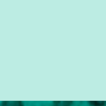
que possibilite distribuir não só informações, mas que gere de
forma consistente a riqueza do conhecimento... Exemplo: o
cidadão brasileiro não precisa só ser informado sobre operações
da Lava Jato, Reformas que podem retirar ou não direitos, ou
quem vai ser preso ou não; é preciso levar até as pessoas, do mais
simples ao mais burguês, o que diz a nossa Constituição, quais são
seus direitos e deveres em ...