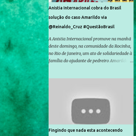
Anistia Internacional cobra do Brasil
solução do caso Amarildo via
@Reinaldo_Cruz #QuestãoBrasil
A Anistia Internacional promove na manhã
deste domingo, na comunidade da Rocinha,
no Rio de Janeiro, um ato de solidariedade à
família do ajudante de pedreiro Amarildo de
Souza, cujo desaparecimento vai completar
um mês no próximo dia 14. Amarildo
desapareceu quando foi levado por policiais
da Unidade de Polícia Pacificadora (UPP) da
Rocinha. A assessora de Direitos Humanos
da Anistia Internacional, Renata Neder, disse
à Agência Brasil que ações e atividades de
mobilização são feitas normalmente pela
organização não governamental. As ações
Fingindo que nada esta acontecendo
de solidariedade são promovidas em apoio