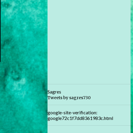
Sagres
Tweets by sagres730
google-site-verification:
google72c1f7dd8361983c.html