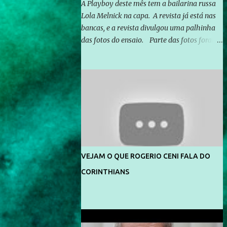
A Playboy deste mês tem a bailarina russa
Lola Melnick na capa. A revista já está nas
bancas, e a revista divulgou uma palhinha
das fotos do ensaio. Parte das fotos foram
feitas no morro do Vidigal, no Rio de
Janeiro. O ensaio foi feito pelo fotógrafo
Gerard Giaume e também contou com a
praia da Joatinga como locação. Playboy
divulga capa e primeiras fotos de Lola
Melnick - @aredacao
VEJAM O QUE ROGERIO CENI FALA DO
CORINTHIANS