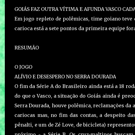
GOIÁS FAZ OUTRA VÍTIMA E AFUNDA VASCO CADA
Em jogo repleto de polêmicas, time goiano teve d
carioca está a sete pontos da primeira equipe fora
RESUMÃO
O JOGO
ALÍVIO E DESESPERO NO SERRA DOURADA
O fim da Série A do Brasileiro ainda está a 18 r
do que o Vasco, a situação do Goiás ainda é preo
Serra Dourada, houve polêmica, reclamações da a
cariocas mas, no fim das contas, a despeito das
pênalti, e um de Zé Love, de bicicleta) represe
próximo - a Série B. Os cruz-maltinos buscam 