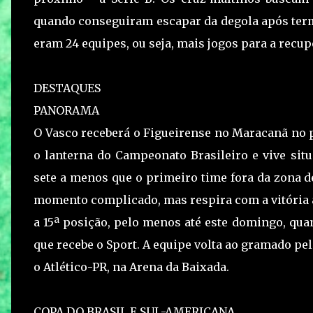
quando conseguiram escapar da degola após term
eram 24 equipes, ou seja, mais jogos para a recup
DESTAQUES
PANORAMA
O Vasco receberá o Figueirense no Maracanã no p
o lanterna do Campeonato Brasileiro e vive sit
sete a menos que o primeiro time fora da zona d
momento complicado, mas respira com a vitória ao
a 15ª posição, pelo menos até este domingo, qua
que recebe o Sport. A equipe volta ao gramado pe
o Atlético-PR, na Arena da Baixada.
COPA DO BRASIL E SUL-AMERICANA