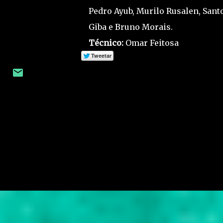
Pedro Ayub, Murilo Rusalen, Santo
Giba e Bruno Morais.
Técnico:
Omar Feitosa
C
o
m
e
n
t