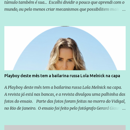
túmulo também é sua... Escolhi dividir o pouco que aprendi com o
mundo, ou pelo menos criar mecanismos que possibilitem mais e
mais pessoas terem acesso a educação e ao conhecimento. Não
sou Professor, a mais nobre das profissões, mas tento ser um
empreendedor da comunicação, que além de informação
cotidiana, corriqueira e cada vez mais preocupantes, do tipo que
você já esta acostumado a ver neste espaço, vou trabalhar a ideia
que possibilite distribuir não só informações, mas que gere de
forma consistente a riqueza do conhecimento... Exemplo: o
cidadão brasileiro não precisa só ser informado sobre operações
da Lava Jato, Reformas que podem retirar ou não direitos, ou
Playboy deste mês tem a bailarina russa Lola Melnick na capa
quem vai ser preso ou não; é preciso levar até as pessoas, do mais
simples ao mais burguês, o que diz a nossa Constituição, quais são
A Playboy deste mês tem a bailarina russa Lola Melnick na capa.
seus direitos e deveres em ...
A revista já está nas bancas, e a revista divulgou uma palhinha das
fotos do ensaio. Parte das fotos foram feitas no morro do Vidigal,
no Rio de Janeiro. O ensaio foi feito pelo fotógrafo Gerard Giaume
e também contou com a praia da Joatinga como locação. Playboy
divulga capa e primeiras fotos de Lola Melnick - @aredacao