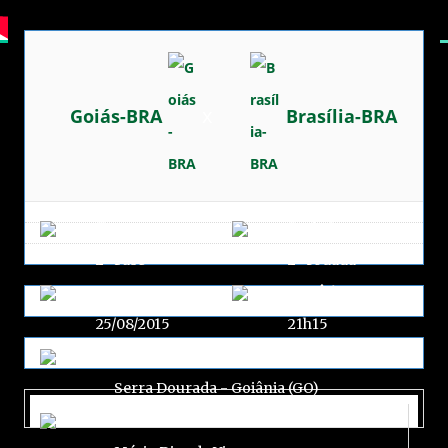
x
Goiás-BRA
Brasília-BRA
Fase
Rodada
2ª Fase
2ª rodada
Data
Horário
25/08/2015
21h15
Local
Serra Dourada - Goiânia (GO)
Árbitro