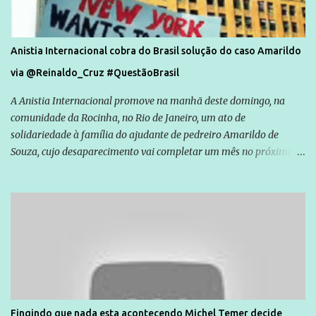
Anistia Internacional cobra do Brasil solução do caso Amarildo
via @Reinaldo_Cruz #QuestãoBrasil
A Anistia Internacional promove na manhã deste domingo, na
comunidade da Rocinha, no Rio de Janeiro, um ato de
solidariedade à família do ajudante de pedreiro Amarildo de
Souza, cujo desaparecimento vai completar um mês no próximo
dia 14. Amarildo desapareceu quando foi levado por policiais da
Unidade de Polícia Pacificadora (UPP) da Rocinha. A assessora de
Direitos Humanos da Anistia Internacional, Renata Neder, disse à
Agência Brasil que ações e atividades de mobilização são feitas
normalmente pela organização não governamental. As ações de
solidariedade são promovidas em apoio a famílias ou pessoas que
são vítimas de violência, estão em situação de risco ou têm seus
direitos violados. Leia mais: Anistia Internacional cobra do Brasil
solução do caso Amarildo - Terra Brasil
Fingindo que nada esta acontecendo Michel Temer decide