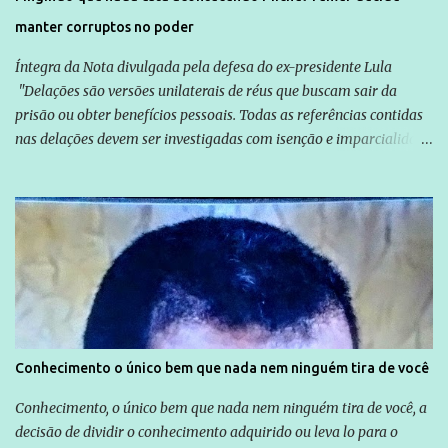
manter corruptos no poder
Íntegra da Nota divulgada pela defesa do ex-presidente Lula
"Delações são versões unilaterais de réus que buscam sair da
prisão ou obter benefícios pessoais. Todas as referências contidas
nas delações devem ser investigadas com isenção e imparcialidade
não apenas em relação ao ex-Presidente Lula, mas também em
relação a todos os que foram citados, incluindo a sociedade que a
Globo manteve com o Grupo Odebrecht, citada na delação de
Emílio Odebrecht. Lula sempre atuou para promover o Brasil no
exterior, e não para promover determinadas empresas ou
empresários" Assina a nota o advogado Cristiano Zanin Martins
Conhecimento o único bem que nada nem ninguém tira de você
Conhecimento, o único bem que nada nem ninguém tira de você, a
decisão de dividir o conhecimento adquirido ou leva lo para o