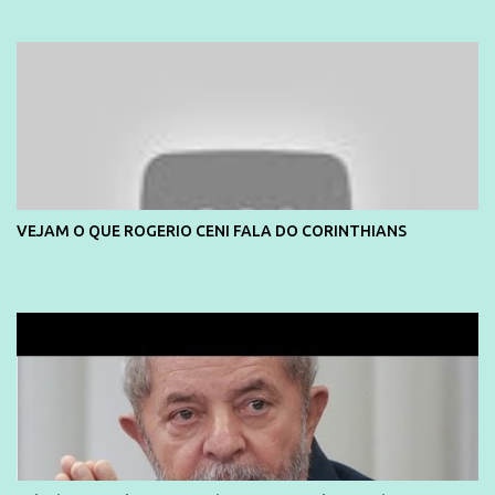
mais pessoas terem acesso a educação e ao conhecimento. Não
sou Professor, a mais nobre das profissões, mas tento ser um
empreendedor da comunicação, que além de informação
cotidiana, corriqueira e cada vez mais preocupantes, do tipo que
você já esta acostumado a ver neste espaço, vou trabalhar a ideia
que possibilite distribuir não só informações, mas que gere de
forma consistente a riqueza do conhecimento... Exemplo: o
cidadão brasileiro não precisa só ser informado sobre operações
da Lava Jato, Reformas que podem retirar ou não direitos, ou
VEJAM O QUE ROGERIO CENI FALA DO CORINTHIANS
quem vai ser preso ou não; é preciso levar até as pessoas, do mais
simples ao mais burguês, o que diz a nossa Constituição, quais são
seus direitos e deveres em ...