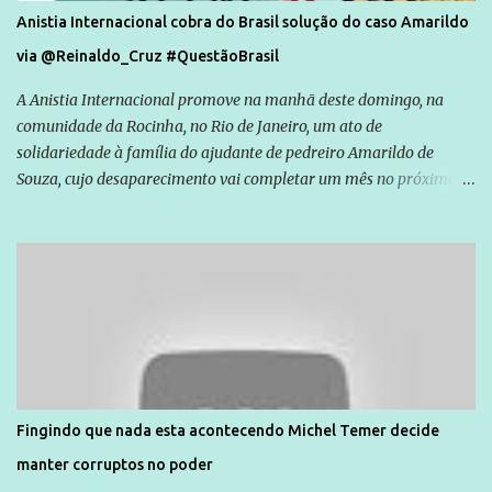
Anistia Internacional cobra do Brasil solução do caso Amarildo
via @Reinaldo_Cruz #QuestãoBrasil
A Anistia Internacional promove na manhã deste domingo, na
comunidade da Rocinha, no Rio de Janeiro, um ato de
solidariedade à família do ajudante de pedreiro Amarildo de
Souza, cujo desaparecimento vai completar um mês no próximo
dia 14. Amarildo desapareceu quando foi levado por policiais da
Unidade de Polícia Pacificadora (UPP) da Rocinha. A assessora de
Direitos Humanos da Anistia Internacional, Renata Neder, disse à
Agência Brasil que ações e atividades de mobilização são feitas
normalmente pela organização não governamental. As ações de
solidariedade são promovidas em apoio a famílias ou pessoas que
são vítimas de violência, estão em situação de risco ou têm seus
direitos violados. Leia mais: Anistia Internacional cobra do Brasil
solução do caso Amarildo - Terra Brasil
Fingindo que nada esta acontecendo Michel Temer decide
manter corruptos no poder