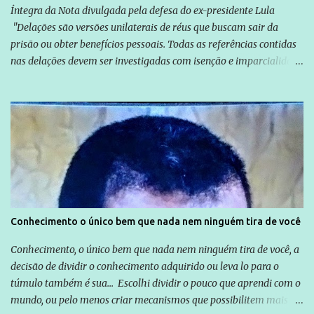
Íntegra da Nota divulgada pela defesa do ex-presidente Lula
"Delações são versões unilaterais de réus que buscam sair da
prisão ou obter benefícios pessoais. Todas as referências contidas
nas delações devem ser investigadas com isenção e imparcialidade
não apenas em relação ao ex-Presidente Lula, mas também em
relação a todos os que foram citados, incluindo a sociedade que a
Globo manteve com o Grupo Odebrecht, citada na delação de
Emílio Odebrecht. Lula sempre atuou para promover o Brasil no
exterior, e não para promover determinadas empresas ou
empresários" Assina a nota o advogado Cristiano Zanin Martins
Conhecimento o único bem que nada nem ninguém tira de você
Conhecimento, o único bem que nada nem ninguém tira de você, a
decisão de dividir o conhecimento adquirido ou leva lo para o
túmulo também é sua... Escolhi dividir o pouco que aprendi com o
mundo, ou pelo menos criar mecanismos que possibilitem mais e