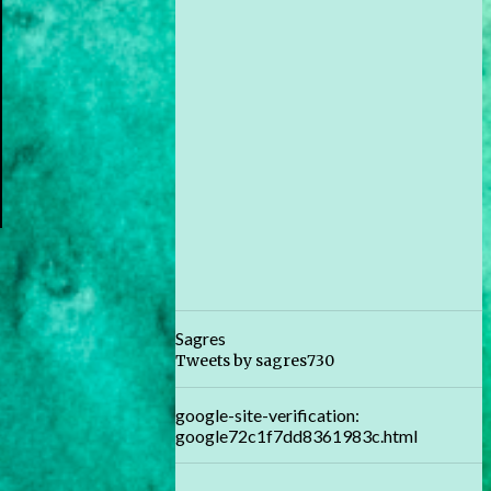
Sagres
Tweets by sagres730
google-site-verification:
google72c1f7dd8361983c.html