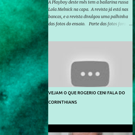
A Playboy deste mês tem a bailarina russa
Lola Melnick na capa. A revista já está nas
bancas, e a revista divulgou uma palhinha
das fotos do ensaio. Parte das fotos foram
feitas no morro do Vidigal, no Rio de
Janeiro. O ensaio foi feito pelo fotógrafo
Gerard Giaume e também contou com a
praia da Joatinga como locação. Playboy
divulga capa e primeiras fotos de Lola
Melnick - @aredacao
VEJAM O QUE ROGERIO CENI FALA DO
CORINTHIANS