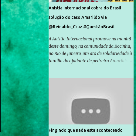
Anistia Internacional cobra do Brasil
solução do caso Amarildo via
@Reinaldo_Cruz #QuestãoBrasil
A Anistia Internacional promove na manhã
deste domingo, na comunidade da Rocinha,
no Rio de Janeiro, um ato de solidariedade à
família do ajudante de pedreiro Amarildo de
Souza, cujo desaparecimento vai completar
um mês no próximo dia 14. Amarildo
desapareceu quando foi levado por policiais
da Unidade de Polícia Pacificadora (UPP) da
Rocinha. A assessora de Direitos Humanos
da Anistia Internacional, Renata Neder, disse
à Agência Brasil que ações e atividades de
mobilização são feitas normalmente pela
organização não governamental. As ações
Fingindo que nada esta acontecendo
de solidariedade são promovidas em apoio