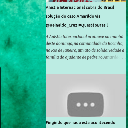
Anistia Internacional cobra do Brasil
solução do caso Amarildo via
@Reinaldo_Cruz #QuestãoBrasil
A Anistia Internacional promove na manhã
deste domingo, na comunidade da Rocinha,
no Rio de Janeiro, um ato de solidariedade à
família do ajudante de pedreiro Amarildo de
Souza, cujo desaparecimento vai completar
um mês no próximo dia 14. Amarildo
desapareceu quando foi levado por policiais
da Unidade de Polícia Pacificadora (UPP) da
Rocinha. A assessora de Direitos Humanos
da Anistia Internacional, Renata Neder, disse
à Agência Brasil que ações e atividades de
mobilização são feitas normalmente pela
organização não governamental. As ações
Fingindo que nada esta acontecendo
de solidariedade são promovidas em apoio