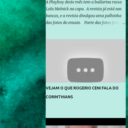
A Playboy deste mês tem a bailarina russa
Lola Melnick na capa. A revista já está nas
bancas, e a revista divulgou uma palhinha
das fotos do ensaio. Parte das fotos foram
feitas no morro do Vidigal, no Rio de
Janeiro. O ensaio foi feito pelo fotógrafo
Gerard Giaume e também contou com a
praia da Joatinga como locação. Playboy
divulga capa e primeiras fotos de Lola
Melnick - @aredacao
VEJAM O QUE ROGERIO CENI FALA DO
CORINTHIANS