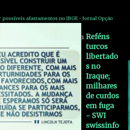
r possíveis afastamentos no IBGE - Jornal Opção
Reféns
turcos
libertado
s no
Iraque;
milhares
de curdos
em fuga
- SWI
swissinfo