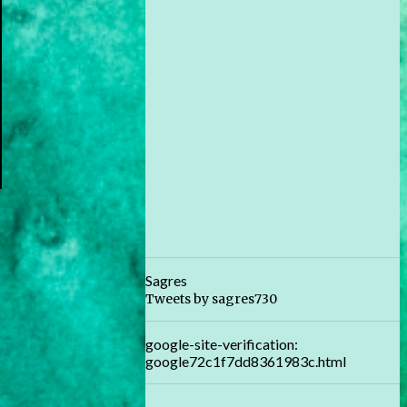
Sagres
Tweets by sagres730
google-site-verification:
google72c1f7dd8361983c.html