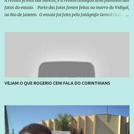
A revista já está nas bancas, e a revista divulgou uma palhinha das
fotos do ensaio. Parte das fotos foram feitas no morro do Vidigal,
no Rio de Janeiro. O ensaio foi feito pelo fotógrafo Gerard Giaume
e também contou com a praia da Joatinga como locação. Playboy
divulga capa e primeiras fotos de Lola Melnick - @aredacao
VEJAM O QUE ROGERIO CENI FALA DO CORINTHIANS