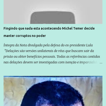
normalmente pela organização não governamental. As ações de
solidariedade são promovidas em apoio a famílias ou pessoas que
são vítimas de violência, estão em situação de risco ou têm seus
direitos violados. Leia mais: Anistia Internacional cobra do Brasil
solução do caso Amarildo - Terra Brasil
Fingindo que nada esta acontecendo Michel Temer decide
manter corruptos no poder
Íntegra da Nota divulgada pela defesa do ex-presidente Lula
"Delações são versões unilaterais de réus que buscam sair da
prisão ou obter benefícios pessoais. Todas as referências contidas
nas delações devem ser investigadas com isenção e imparcialidade
não apenas em relação ao ex-Presidente Lula, mas também em
relação a todos os que foram citados, incluindo a sociedade que a
Globo manteve com o Grupo Odebrecht, citada na delação de
Emílio Odebrecht. Lula sempre atuou para promover o Brasil no
exterior, e não para promover determinadas empresas ou
empresários" Assina a nota o advogado Cristiano Zanin Martins