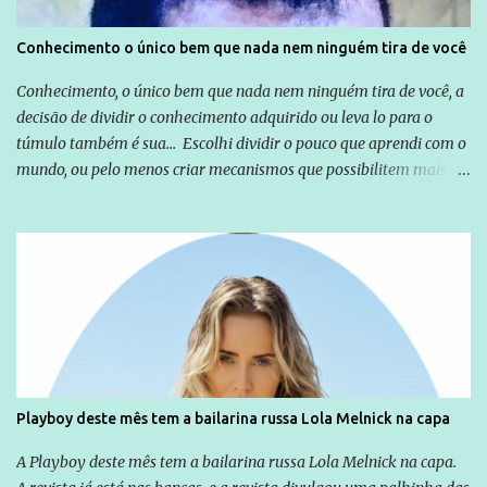
Conhecimento o único bem que nada nem ninguém tira de você
Conhecimento, o único bem que nada nem ninguém tira de você, a
decisão de dividir o conhecimento adquirido ou leva lo para o
túmulo também é sua... Escolhi dividir o pouco que aprendi com o
mundo, ou pelo menos criar mecanismos que possibilitem mais e
mais pessoas terem acesso a educação e ao conhecimento. Não
sou Professor, a mais nobre das profissões, mas tento ser um
empreendedor da comunicação, que além de informação
cotidiana, corriqueira e cada vez mais preocupantes, do tipo que
você já esta acostumado a ver neste espaço, vou trabalhar a ideia
que possibilite distribuir não só informações, mas que gere de
forma consistente a riqueza do conhecimento... Exemplo: o
cidadão brasileiro não precisa só ser informado sobre operações
da Lava Jato, Reformas que podem retirar ou não direitos, ou
Playboy deste mês tem a bailarina russa Lola Melnick na capa
quem vai ser preso ou não; é preciso levar até as pessoas, do mais
simples ao mais burguês, o que diz a nossa Constituição, quais são
A Playboy deste mês tem a bailarina russa Lola Melnick na capa.
seus direitos e deveres em ...