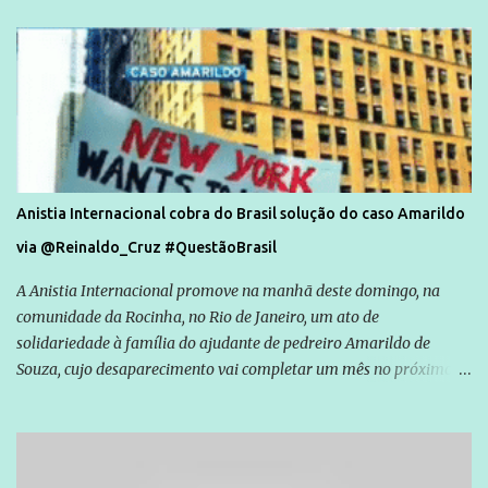
Anistia Internacional cobra do Brasil solução do caso Amarildo
via @Reinaldo_Cruz #QuestãoBrasil
A Anistia Internacional promove na manhã deste domingo, na
comunidade da Rocinha, no Rio de Janeiro, um ato de
solidariedade à família do ajudante de pedreiro Amarildo de
Souza, cujo desaparecimento vai completar um mês no próximo
dia 14. Amarildo desapareceu quando foi levado por policiais da
Unidade de Polícia Pacificadora (UPP) da Rocinha. A assessora de
Direitos Humanos da Anistia Internacional, Renata Neder, disse à
Agência Brasil que ações e atividades de mobilização são feitas