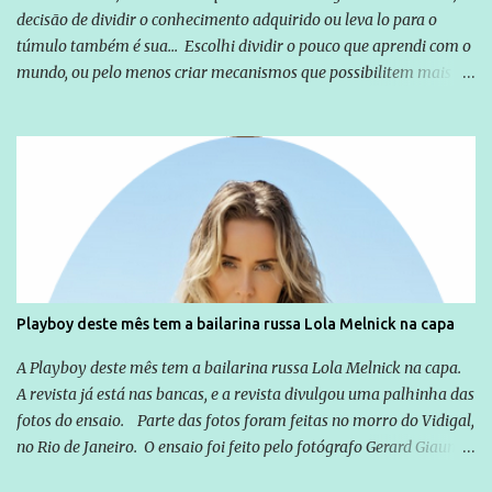
decisão de dividir o conhecimento adquirido ou leva lo para o
túmulo também é sua... Escolhi dividir o pouco que aprendi com o
mundo, ou pelo menos criar mecanismos que possibilitem mais e
mais pessoas terem acesso a educação e ao conhecimento. Não
sou Professor, a mais nobre das profissões, mas tento ser um
empreendedor da comunicação, que além de informação
cotidiana, corriqueira e cada vez mais preocupantes, do tipo que
você já esta acostumado a ver neste espaço, vou trabalhar a ideia
que possibilite distribuir não só informações, mas que gere de
forma consistente a riqueza do conhecimento... Exemplo: o
cidadão brasileiro não precisa só ser informado sobre operações
da Lava Jato, Reformas que podem retirar ou não direitos, ou
Playboy deste mês tem a bailarina russa Lola Melnick na capa
quem vai ser preso ou não; é preciso levar até as pessoas, do mais
simples ao mais burguês, o que diz a nossa Constituição, quais são
A Playboy deste mês tem a bailarina russa Lola Melnick na capa.
seus direitos e deveres em ...
A revista já está nas bancas, e a revista divulgou uma palhinha das
fotos do ensaio. Parte das fotos foram feitas no morro do Vidigal,
no Rio de Janeiro. O ensaio foi feito pelo fotógrafo Gerard Giaume
e também contou com a praia da Joatinga como locação. Playboy