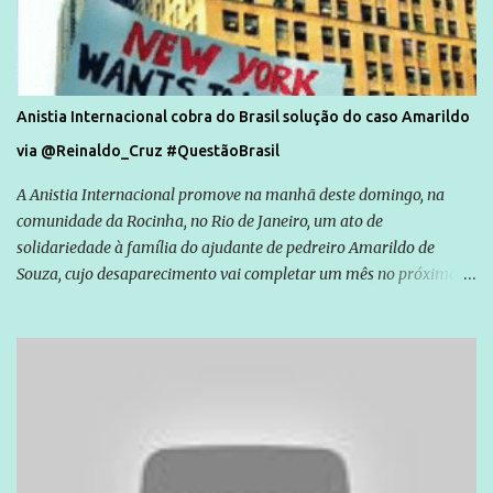
Anistia Internacional cobra do Brasil solução do caso Amarildo
via @Reinaldo_Cruz #QuestãoBrasil
A Anistia Internacional promove na manhã deste domingo, na
comunidade da Rocinha, no Rio de Janeiro, um ato de
solidariedade à família do ajudante de pedreiro Amarildo de
Souza, cujo desaparecimento vai completar um mês no próximo
dia 14. Amarildo desapareceu quando foi levado por policiais da
Unidade de Polícia Pacificadora (UPP) da Rocinha. A assessora de
Direitos Humanos da Anistia Internacional, Renata Neder, disse à
Agência Brasil que ações e atividades de mobilização são feitas
normalmente pela organização não governamental. As ações de
solidariedade são promovidas em apoio a famílias ou pessoas que
são vítimas de violência, estão em situação de risco ou têm seus
direitos violados. Leia mais: Anistia Internacional cobra do Brasil