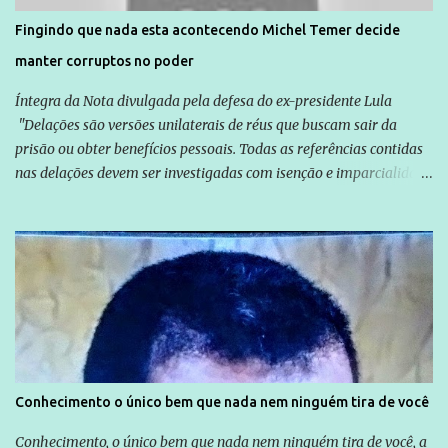
solução do caso Amarildo - Terra Brasil
Fingindo que nada esta acontecendo Michel Temer decide
manter corruptos no poder
Íntegra da Nota divulgada pela defesa do ex-presidente Lula
"Delações são versões unilaterais de réus que buscam sair da
prisão ou obter benefícios pessoais. Todas as referências contidas
nas delações devem ser investigadas com isenção e imparcialidade
não apenas em relação ao ex-Presidente Lula, mas também em
relação a todos os que foram citados, incluindo a sociedade que a
Globo manteve com o Grupo Odebrecht, citada na delação de
Emílio Odebrecht. Lula sempre atuou para promover o Brasil no
exterior, e não para promover determinadas empresas ou
empresários" Assina a nota o advogado Cristiano Zanin Martins
Conhecimento o único bem que nada nem ninguém tira de você
Conhecimento, o único bem que nada nem ninguém tira de você, a