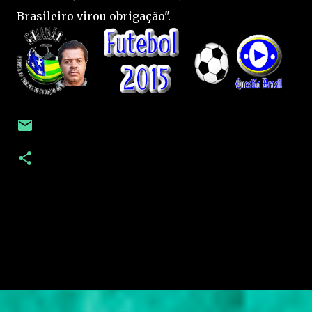
Brasileiro virou obrigação".
C
o
m
e
n