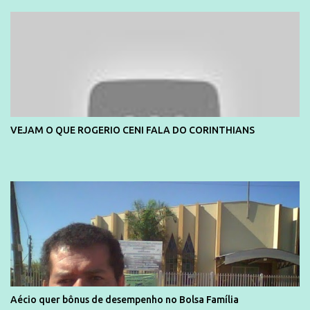
divulga capa e primeiras fotos de Lola Melnick - @aredacao
VEJAM O QUE ROGERIO CENI FALA DO CORINTHIANS
Aécio quer bônus de desempenho no Bolsa Família