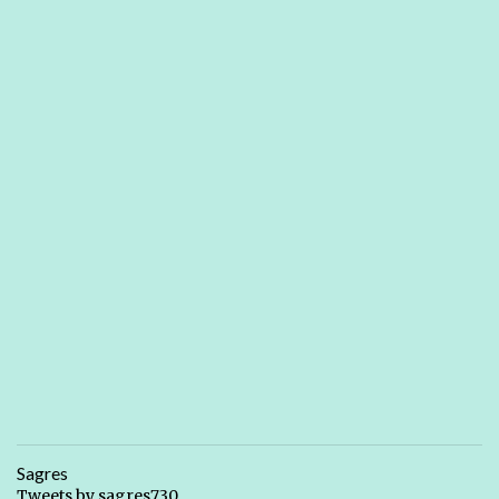
Sagres
Tweets by sagres730