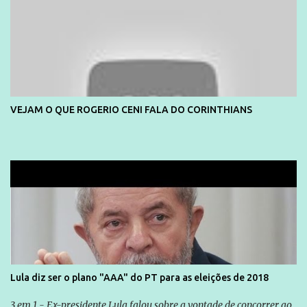
VEJAM O QUE ROGERIO CENI FALA DO CORINTHIANS
Lula diz ser o plano "AAA" do PT para as eleições de 2018
3 em 1 - Ex-presidente Lula falou sobre a vontade de concorrer ao