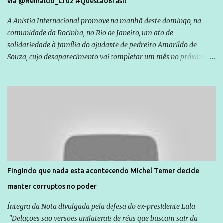
via @Reinaldo_Cruz #QuestãoBrasil
A Anistia Internacional promove na manhã deste domingo, na
comunidade da Rocinha, no Rio de Janeiro, um ato de
solidariedade à família do ajudante de pedreiro Amarildo de
Souza, cujo desaparecimento vai completar um mês no próximo
dia 14. Amarildo desapareceu quando foi levado por policiais da
Unidade de Polícia Pacificadora (UPP) da Rocinha. A assessora de
Direitos Humanos da Anistia Internacional, Renata Neder, disse à
Agência Brasil que ações e atividades de mobilização são feitas
normalmente pela organização não governamental. As ações de
solidariedade são promovidas em apoio a famílias ou pessoas que
são vítimas de violência, estão em situação de risco ou têm seus
direitos violados. Leia mais: Anistia Internacional cobra do Brasil
solução do caso Amarildo - Terra Brasil
Fingindo que nada esta acontecendo Michel Temer decide
manter corruptos no poder
Íntegra da Nota divulgada pela defesa do ex-presidente Lula
"Delações são versões unilaterais de réus que buscam sair da