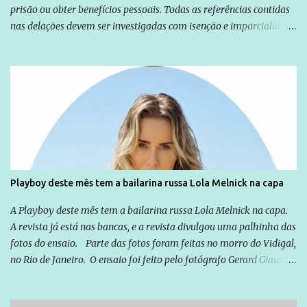
prisão ou obter benefícios pessoais. Todas as referências contidas
nas delações devem ser investigadas com isenção e imparcialidade
não apenas em relação ao ex-Presidente Lula, mas também em
relação a todos os que foram citados, incluindo a sociedade que a
Globo manteve com o Grupo Odebrecht, citada na delação de
Emílio Odebrecht. Lula sempre atuou para promover o Brasil no
exterior, e não para promover determinadas empresas ou
empresários" Assina a nota o advogado Cristiano Zanin Martins
Playboy deste mês tem a bailarina russa Lola Melnick na capa
A Playboy deste mês tem a bailarina russa Lola Melnick na capa.
A revista já está nas bancas, e a revista divulgou uma palhinha das
fotos do ensaio. Parte das fotos foram feitas no morro do Vidigal,
no Rio de Janeiro. O ensaio foi feito pelo fotógrafo Gerard Giaume
e também contou com a praia da Joatinga como locação. Playboy
divulga capa e primeiras fotos de Lola Melnick - @aredacao