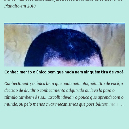
Planalto em 2018.
Conhecimento o único bem que nada nem ninguém tira de você
Conhecimento, o único bem que nada nem ninguém tira de você, a
decisão de dividir o conhecimento adquirido ou leva lo para o
túmulo também é sua... Escolhi dividir o pouco que aprendi com o
mundo, ou pelo menos criar mecanismos que possibilitem mais e
mais pessoas terem acesso a educação e ao conhecimento. Não
sou Professor, a mais nobre das profissões, mas tento ser um
empreendedor da comunicação, que além de informação