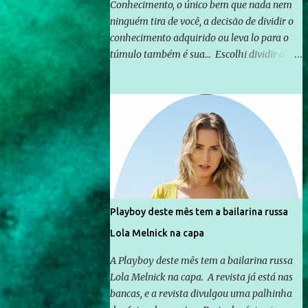
Conhecimento, o único bem que nada nem
ninguém tira de você, a decisão de dividir o
conhecimento adquirido ou leva lo para o
túmulo também é sua... Escolhi dividir o
pouco que aprendi com o mundo, ou pelo
menos criar mecanismos que possibilitem
mais e mais pessoas terem acesso a
educação e ao conhecimento. Não sou
Professor, a mais nobre das profissões, mas
tento ser um empreendedor da
comunicação, que além de informação
cotidiana, corriqueira e cada vez mais
preocupantes, do tipo que você já esta
Playboy deste mês tem a bailarina russa
acostumado a ver neste espaço, vou
Lola Melnick na capa
trabalhar a ideia que possibilite distribuir
não só informações, mas que gere de forma
A Playboy deste mês tem a bailarina russa
consistente a riqueza do conhecimento...
Lola Melnick na capa. A revista já está nas
Exemplo: o cidadão brasileiro não precisa só
bancas, e a revista divulgou uma palhinha
ser informado sobre operações da Lava Jato,