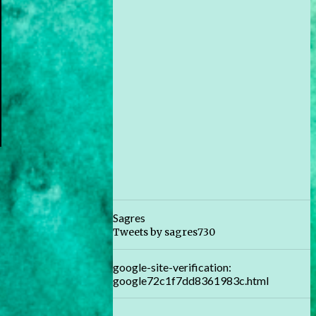
Sagres
Tweets by sagres730
google-site-verification:
google72c1f7dd8361983c.html