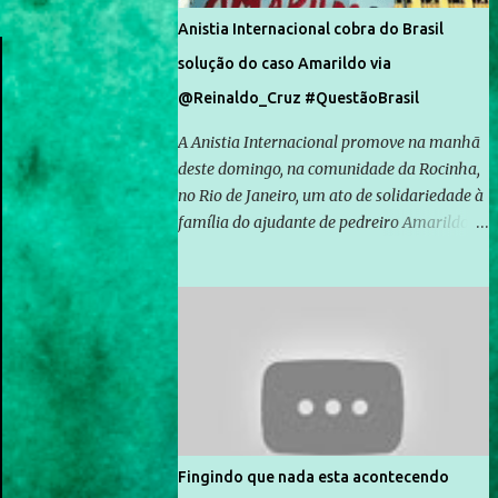
Anistia Internacional cobra do Brasil
solução do caso Amarildo via
@Reinaldo_Cruz #QuestãoBrasil
A Anistia Internacional promove na manhã
deste domingo, na comunidade da Rocinha,
no Rio de Janeiro, um ato de solidariedade à
família do ajudante de pedreiro Amarildo de
Souza, cujo desaparecimento vai completar
um mês no próximo dia 14. Amarildo
desapareceu quando foi levado por policiais
da Unidade de Polícia Pacificadora (UPP) da
Rocinha. A assessora de Direitos Humanos
da Anistia Internacional, Renata Neder, disse
à Agência Brasil que ações e atividades de
mobilização são feitas normalmente pela
organização não governamental. As ações
Fingindo que nada esta acontecendo
de solidariedade são promovidas em apoio