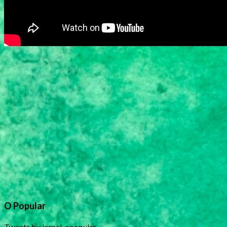
O Popular
Tweets by jornal_opopular