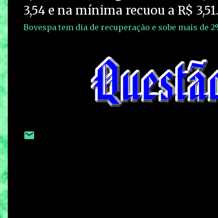
3,54 e na mínima recuou a R$ 3,51
Bovespa tem dia de recuperação e sobe mais de 2%;
C