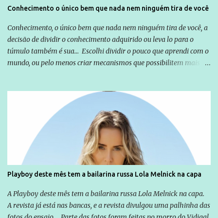
Conhecimento o único bem que nada nem ninguém tira de você
Conhecimento, o único bem que nada nem ninguém tira de você, a
decisão de dividir o conhecimento adquirido ou leva lo para o
túmulo também é sua... Escolhi dividir o pouco que aprendi com o
mundo, ou pelo menos criar mecanismos que possibilitem mais e
mais pessoas terem acesso a educação e ao conhecimento. Não
sou Professor, a mais nobre das profissões, mas tento ser um
empreendedor da comunicação, que além de informação
cotidiana, corriqueira e cada vez mais preocupantes, do tipo que
você já esta acostumado a ver neste espaço, vou trabalhar a ideia
que possibilite distribuir não só informações, mas que gere de
forma consistente a riqueza do conhecimento... Exemplo: o
cidadão brasileiro não precisa só ser informado sobre operações
da Lava Jato, Reformas que podem retirar ou não direitos, ou
Playboy deste mês tem a bailarina russa Lola Melnick na capa
quem vai ser preso ou não; é preciso levar até as pessoas, do mais
simples ao mais burguês, o que diz a nossa Constituição, quais são
A Playboy deste mês tem a bailarina russa Lola Melnick na capa.
seus direitos e deveres em ...
A revista já está nas bancas, e a revista divulgou uma palhinha das
fotos do ensaio. Parte das fotos foram feitas no morro do Vidigal,