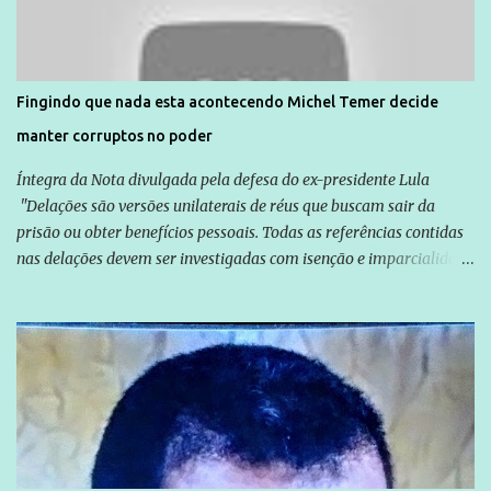
solidariedade são promovidas em apoio a famílias ou pessoas que
são vítimas de violência, estão em situação de risco ou têm seus
direitos violados. Leia mais: Anistia Internacional cobra do Brasil
solução do caso Amarildo - Terra Brasil
Fingindo que nada esta acontecendo Michel Temer decide
manter corruptos no poder
Íntegra da Nota divulgada pela defesa do ex-presidente Lula
"Delações são versões unilaterais de réus que buscam sair da
prisão ou obter benefícios pessoais. Todas as referências contidas
nas delações devem ser investigadas com isenção e imparcialidade
não apenas em relação ao ex-Presidente Lula, mas também em
relação a todos os que foram citados, incluindo a sociedade que a
Globo manteve com o Grupo Odebrecht, citada na delação de
Emílio Odebrecht. Lula sempre atuou para promover o Brasil no
exterior, e não para promover determinadas empresas ou
empresários" Assina a nota o advogado Cristiano Zanin Martins