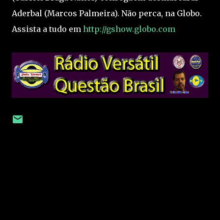
Aderbal (Marcos Palmeira). Não perca, na Globo.
Assista a tudo em
http://gshow.globo.com
C
o
m