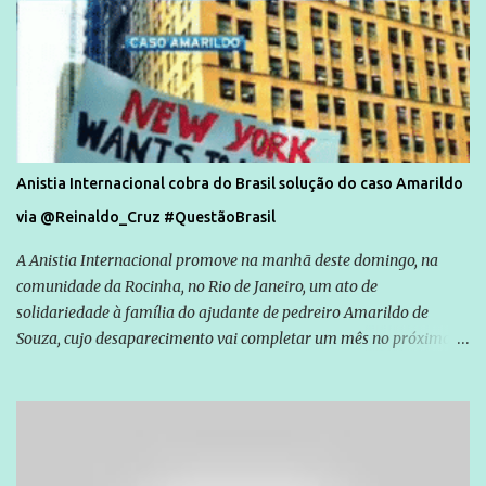
Anistia Internacional cobra do Brasil solução do caso Amarildo
via @Reinaldo_Cruz #QuestãoBrasil
A Anistia Internacional promove na manhã deste domingo, na
comunidade da Rocinha, no Rio de Janeiro, um ato de
solidariedade à família do ajudante de pedreiro Amarildo de
Souza, cujo desaparecimento vai completar um mês no próximo
dia 14. Amarildo desapareceu quando foi levado por policiais da
Unidade de Polícia Pacificadora (UPP) da Rocinha. A assessora de
Direitos Humanos da Anistia Internacional, Renata Neder, disse à
Agência Brasil que ações e atividades de mobilização são feitas
normalmente pela organização não governamental. As ações de