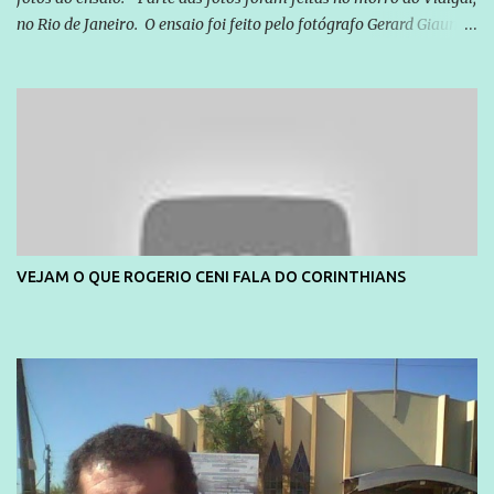
no Rio de Janeiro. O ensaio foi feito pelo fotógrafo Gerard Giaume
e também contou com a praia da Joatinga como locação. Playboy
divulga capa e primeiras fotos de Lola Melnick - @aredacao
VEJAM O QUE ROGERIO CENI FALA DO CORINTHIANS