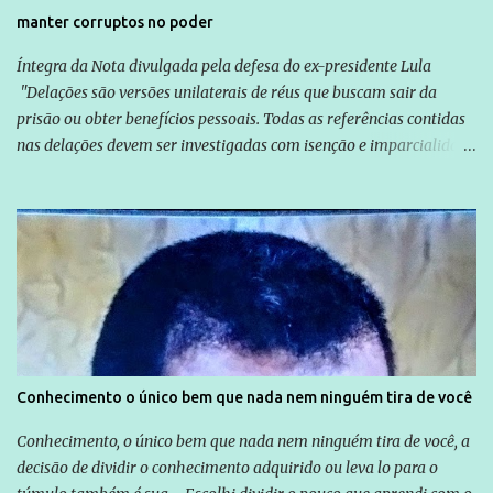
manter corruptos no poder
Íntegra da Nota divulgada pela defesa do ex-presidente Lula
"Delações são versões unilaterais de réus que buscam sair da
prisão ou obter benefícios pessoais. Todas as referências contidas
nas delações devem ser investigadas com isenção e imparcialidade
não apenas em relação ao ex-Presidente Lula, mas também em
relação a todos os que foram citados, incluindo a sociedade que a
Globo manteve com o Grupo Odebrecht, citada na delação de
Emílio Odebrecht. Lula sempre atuou para promover o Brasil no
exterior, e não para promover determinadas empresas ou
empresários" Assina a nota o advogado Cristiano Zanin Martins
Conhecimento o único bem que nada nem ninguém tira de você
Conhecimento, o único bem que nada nem ninguém tira de você, a
decisão de dividir o conhecimento adquirido ou leva lo para o