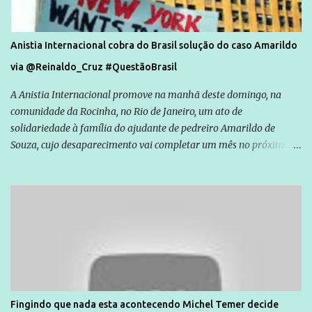
Anistia Internacional cobra do Brasil solução do caso Amarildo
via @Reinaldo_Cruz #QuestãoBrasil
A Anistia Internacional promove na manhã deste domingo, na
comunidade da Rocinha, no Rio de Janeiro, um ato de
solidariedade à família do ajudante de pedreiro Amarildo de
Souza, cujo desaparecimento vai completar um mês no próximo
dia 14. Amarildo desapareceu quando foi levado por policiais da
Unidade de Polícia Pacificadora (UPP) da Rocinha. A assessora de
Direitos Humanos da Anistia Internacional, Renata Neder, disse à
Agência Brasil que ações e atividades de mobilização são feitas
normalmente pela organização não governamental. As ações de
solidariedade são promovidas em apoio a famílias ou pessoas que
são vítimas de violência, estão em situação de risco ou têm seus
direitos violados. Leia mais: Anistia Internacional cobra do Brasil
solução do caso Amarildo - Terra Brasil
Fingindo que nada esta acontecendo Michel Temer decide