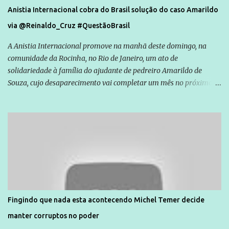
Anistia Internacional cobra do Brasil solução do caso Amarildo
via @Reinaldo_Cruz #QuestãoBrasil
A Anistia Internacional promove na manhã deste domingo, na
comunidade da Rocinha, no Rio de Janeiro, um ato de
solidariedade à família do ajudante de pedreiro Amarildo de
Souza, cujo desaparecimento vai completar um mês no próximo
dia 14. Amarildo desapareceu quando foi levado por policiais da
Unidade de Polícia Pacificadora (UPP) da Rocinha. A assessora de
Direitos Humanos da Anistia Internacional, Renata Neder, disse à
Agência Brasil que ações e atividades de mobilização são feitas
normalmente pela organização não governamental. As ações de
solidariedade são promovidas em apoio a famílias ou pessoas que
são vítimas de violência, estão em situação de risco ou têm seus
direitos violados. Leia mais: Anistia Internacional cobra do Brasil
solução do caso Amarildo - Terra Brasil
Fingindo que nada esta acontecendo Michel Temer decide
manter corruptos no poder