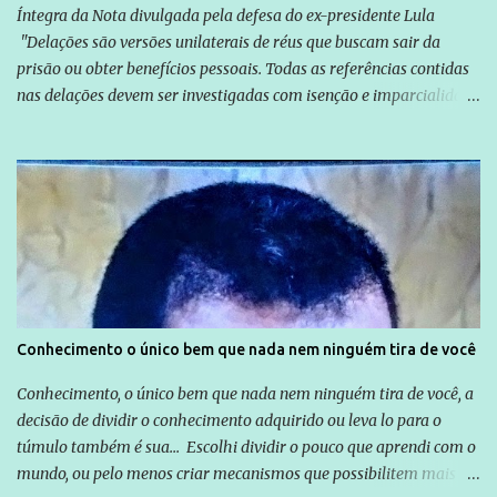
Íntegra da Nota divulgada pela defesa do ex-presidente Lula
"Delações são versões unilaterais de réus que buscam sair da
prisão ou obter benefícios pessoais. Todas as referências contidas
nas delações devem ser investigadas com isenção e imparcialidade
não apenas em relação ao ex-Presidente Lula, mas também em
relação a todos os que foram citados, incluindo a sociedade que a
Globo manteve com o Grupo Odebrecht, citada na delação de
Emílio Odebrecht. Lula sempre atuou para promover o Brasil no
exterior, e não para promover determinadas empresas ou
empresários" Assina a nota o advogado Cristiano Zanin Martins
Conhecimento o único bem que nada nem ninguém tira de você
Conhecimento, o único bem que nada nem ninguém tira de você, a
decisão de dividir o conhecimento adquirido ou leva lo para o
túmulo também é sua... Escolhi dividir o pouco que aprendi com o
mundo, ou pelo menos criar mecanismos que possibilitem mais e