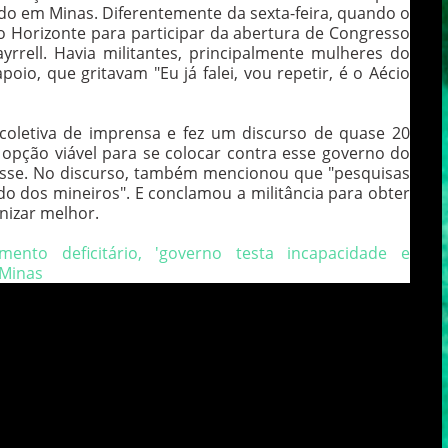
tido em Minas. Diferentemente da sexta-feira, quando o
elo Horizonte para participar da abertura de Congresso
rrell. Havia militantes, principalmente mulheres do
io, que gritavam "Eu já falei, vou repetir, é o Aécio
coletiva de imprensa e fez um discurso de quase 20
opção viável para se colocar contra esse governo do
disse. No discurso, também mencionou que "pesquisas
do dos mineiros". E conclamou a militância para obter
anizar melhor.
ento deficitário, 'governo testa incapacidade e
 Minas