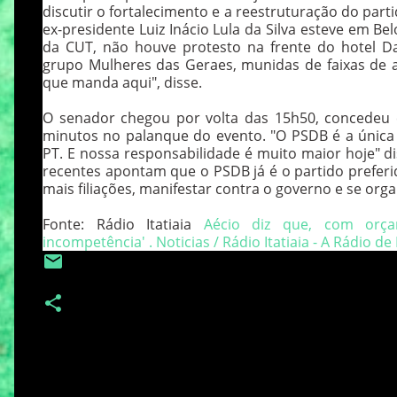
discutir o fortalecimento e a reestruturação do par
ex-presidente Luiz Inácio Lula da Silva esteve em B
da CUT, não houve protesto na frente do hotel Day
grupo Mulheres das Geraes, munidas de faixas de apo
que manda aqui", disse.
O senador chegou por volta das 15h50, concedeu 
minutos no palanque do evento. "O PSDB é a única 
PT. E nossa responsabilidade é muito maior hoje" 
recentes apontam que o PSDB já é o partido preferi
mais filiações, manifestar contra o governo e se org
Fonte: Rádio Itatiaia
Aécio diz que, com orçam
incompetência' . Noticias / Rádio Itatiaia - A Rádio de