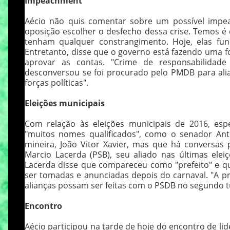
Impeachment
Aécio não quis comentar sobre um possível impe
oposição escolher o desfecho dessa crise. Temos é 
tenham qualquer constrangimento. Hoje, elas fun
Entretanto, disse que o governo está fazendo uma f
aprovar as contas. "Crime de responsabilidad
desconversou se foi procurado pelo PMDB para ali
forças políticas".
Eleições municipais
Com relação às eleições municipais de 2016, esp
"muitos nomes qualificados", como o senador Anto
mineira, João Vitor Xavier, mas que há conversas p
Marcio Lacerda (PSB), seu aliado nas últimas elei
Lacerda disse que compareceu como "prefeito" e q
ser tomadas e anunciadas depois do carnaval. "A pr
alianças possam ser feitas com o PSDB no segundo tur
Encontro
Aécio participou na tarde de hoje do encontro de li