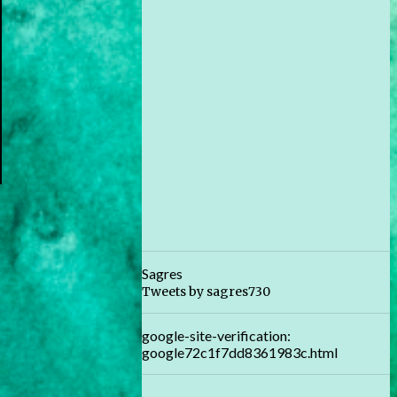
Sagres
Tweets by sagres730
google-site-verification:
google72c1f7dd8361983c.html