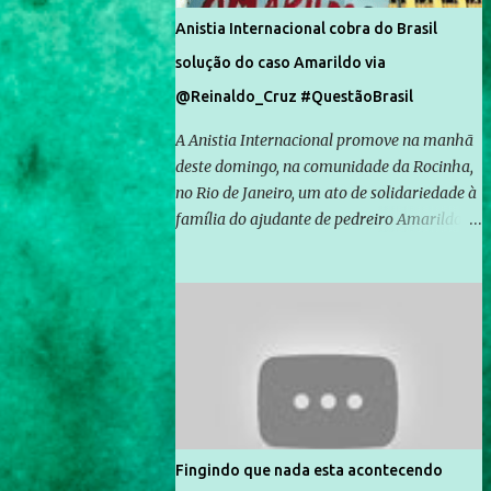
Anistia Internacional cobra do Brasil
solução do caso Amarildo via
@Reinaldo_Cruz #QuestãoBrasil
A Anistia Internacional promove na manhã
deste domingo, na comunidade da Rocinha,
no Rio de Janeiro, um ato de solidariedade à
família do ajudante de pedreiro Amarildo de
Souza, cujo desaparecimento vai completar
um mês no próximo dia 14. Amarildo
desapareceu quando foi levado por policiais
da Unidade de Polícia Pacificadora (UPP) da
Rocinha. A assessora de Direitos Humanos
da Anistia Internacional, Renata Neder, disse
à Agência Brasil que ações e atividades de
mobilização são feitas normalmente pela
organização não governamental. As ações
Fingindo que nada esta acontecendo
de solidariedade são promovidas em apoio