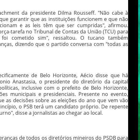
achment da presidente Dilma Rousseff. "Não cabe à
que garantir que as instituições funcionem e que não
cionam e as leis têm que ser cumpridas", afirmou.
orça-tarefa no Tribunal de Contas da União (TCU) para
e foi cometido sim", ressaltou. O tucano também
anças, dizendo que o partido conversa com "todas as
ecificamente de Belo Horizonte, Aécio disse que há
nio Anastasia, o presidente do diretório da capital
olíticas, inclusive com o prefeito de Belo Horizonte,
ções municipais e presidenciais. Presente no evento,
ue as decisões sobre as eleições do ano que vem vão
incípio, o PSB terá um candidato próprio. De repente
no", disse a jornalistas ao chegar ao local.
deranças de todos os diretórios mineiros do PSDB para