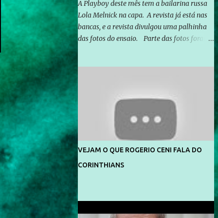
A Playboy deste mês tem a bailarina russa
Lola Melnick na capa. A revista já está nas
bancas, e a revista divulgou uma palhinha
das fotos do ensaio. Parte das fotos foram
feitas no morro do Vidigal, no Rio de
Janeiro. O ensaio foi feito pelo fotógrafo
Gerard Giaume e também contou com a
praia da Joatinga como locação. Playboy
divulga capa e primeiras fotos de Lola
Melnick - @aredacao
VEJAM O QUE ROGERIO CENI FALA DO
CORINTHIANS