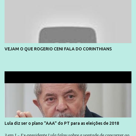
VEJAM O QUE ROGERIO CENI FALA DO CORINTHIANS
Lula diz ser o plano "AAA" do PT para as eleições de 2018
3 em 1 - Ex-presidente Lula falou sobre a vontade de concorrer ao