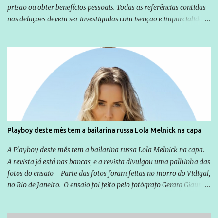
prisão ou obter benefícios pessoais. Todas as referências contidas
nas delações devem ser investigadas com isenção e imparcialidade
não apenas em relação ao ex-Presidente Lula, mas também em
relação a todos os que foram citados, incluindo a sociedade que a
Globo manteve com o Grupo Odebrecht, citada na delação de
Emílio Odebrecht. Lula sempre atuou para promover o Brasil no
exterior, e não para promover determinadas empresas ou
empresários" Assina a nota o advogado Cristiano Zanin Martins
Playboy deste mês tem a bailarina russa Lola Melnick na capa
A Playboy deste mês tem a bailarina russa Lola Melnick na capa.
A revista já está nas bancas, e a revista divulgou uma palhinha das
fotos do ensaio. Parte das fotos foram feitas no morro do Vidigal,
no Rio de Janeiro. O ensaio foi feito pelo fotógrafo Gerard Giaume
e também contou com a praia da Joatinga como locação. Playboy
divulga capa e primeiras fotos de Lola Melnick - @aredacao