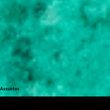
s
Assuntos