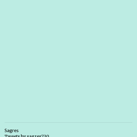
Sagres
Tweets by sagres730