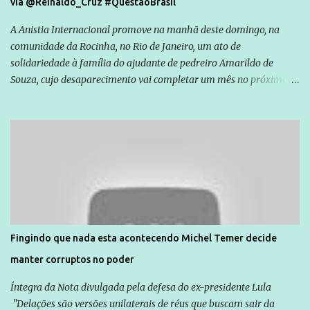
via @Reinaldo_Cruz #QuestãoBrasil
A Anistia Internacional promove na manhã deste domingo, na
comunidade da Rocinha, no Rio de Janeiro, um ato de
solidariedade à família do ajudante de pedreiro Amarildo de
Souza, cujo desaparecimento vai completar um mês no próximo
dia 14. Amarildo desapareceu quando foi levado por policiais da
Unidade de Polícia Pacificadora (UPP) da Rocinha. A assessora de
Direitos Humanos da Anistia Internacional, Renata Neder, disse à
Agência Brasil que ações e atividades de mobilização são feitas
normalmente pela organização não governamental. As ações de
solidariedade são promovidas em apoio a famílias ou pessoas que
são vítimas de violência, estão em situação de risco ou têm seus
direitos violados. Leia mais: Anistia Internacional cobra do Brasil
solução do caso Amarildo - Terra Brasil
Fingindo que nada esta acontecendo Michel Temer decide
manter corruptos no poder
Íntegra da Nota divulgada pela defesa do ex-presidente Lula
"Delações são versões unilaterais de réus que buscam sair da