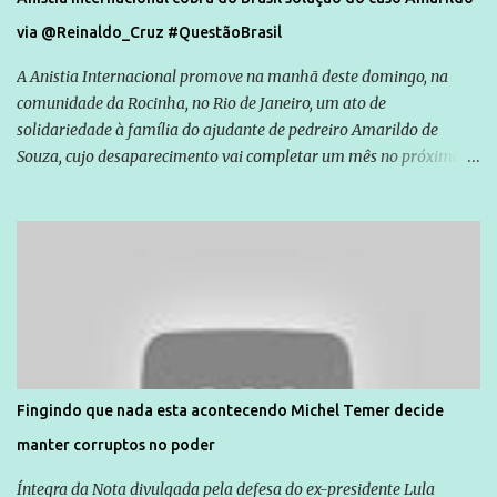
via @Reinaldo_Cruz #QuestãoBrasil
A Anistia Internacional promove na manhã deste domingo, na
comunidade da Rocinha, no Rio de Janeiro, um ato de
solidariedade à família do ajudante de pedreiro Amarildo de
Souza, cujo desaparecimento vai completar um mês no próximo
dia 14. Amarildo desapareceu quando foi levado por policiais da
Unidade de Polícia Pacificadora (UPP) da Rocinha. A assessora de
Direitos Humanos da Anistia Internacional, Renata Neder, disse à
Agência Brasil que ações e atividades de mobilização são feitas
normalmente pela organização não governamental. As ações de
solidariedade são promovidas em apoio a famílias ou pessoas que
são vítimas de violência, estão em situação de risco ou têm seus
direitos violados. Leia mais: Anistia Internacional cobra do Brasil
solução do caso Amarildo - Terra Brasil
Fingindo que nada esta acontecendo Michel Temer decide
manter corruptos no poder
Íntegra da Nota divulgada pela defesa do ex-presidente Lula