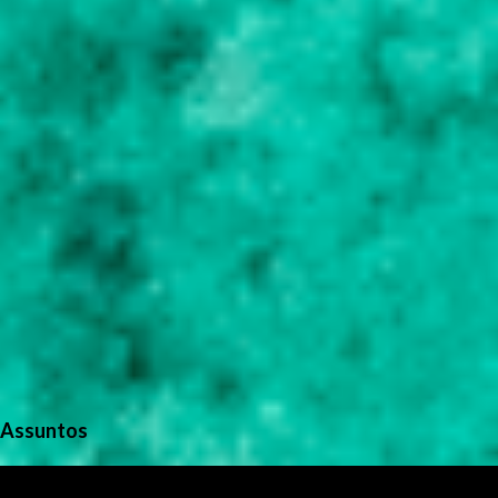
o
s
Assuntos