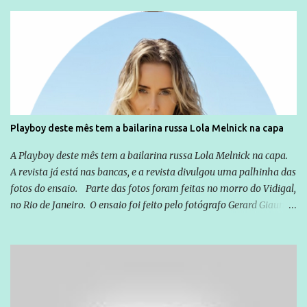
sou Professor, a mais nobre das profissões, mas tento ser um
empreendedor da comunicação, que além de informação
cotidiana, corriqueira e cada vez mais preocupantes, do tipo que
você já esta acostumado a ver neste espaço, vou trabalhar a ideia
que possibilite distribuir não só informações, mas que gere de
forma consistente a riqueza do conhecimento... Exemplo: o
cidadão brasileiro não precisa só ser informado sobre operações
da Lava Jato, Reformas que podem retirar ou não direitos, ou
Playboy deste mês tem a bailarina russa Lola Melnick na capa
quem vai ser preso ou não; é preciso levar até as pessoas, do mais
simples ao mais burguês, o que diz a nossa Constituição, quais são
A Playboy deste mês tem a bailarina russa Lola Melnick na capa.
seus direitos e deveres em ...
A revista já está nas bancas, e a revista divulgou uma palhinha das
fotos do ensaio. Parte das fotos foram feitas no morro do Vidigal,
no Rio de Janeiro. O ensaio foi feito pelo fotógrafo Gerard Giaume
e também contou com a praia da Joatinga como locação. Playboy
divulga capa e primeiras fotos de Lola Melnick - @aredacao