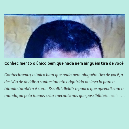
Conhecimento o único bem que nada nem ninguém tira de você
Conhecimento, o único bem que nada nem ninguém tira de você, a
decisão de dividir o conhecimento adquirido ou leva lo para o
túmulo também é sua... Escolhi dividir o pouco que aprendi com o
mundo, ou pelo menos criar mecanismos que possibilitem mais e
mais pessoas terem acesso a educação e ao conhecimento. Não
sou Professor, a mais nobre das profissões, mas tento ser um
empreendedor da comunicação, que além de informação
cotidiana, corriqueira e cada vez mais preocupantes, do tipo que