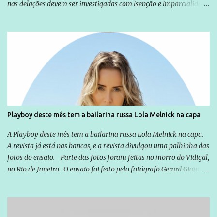
nas delações devem ser investigadas com isenção e imparcialidade
não apenas em relação ao ex-Presidente Lula, mas também em
relação a todos os que foram citados, incluindo a sociedade que a
Globo manteve com o Grupo Odebrecht, citada na delação de
Emílio Odebrecht. Lula sempre atuou para promover o Brasil no
exterior, e não para promover determinadas empresas ou
empresários" Assina a nota o advogado Cristiano Zanin Martins
Playboy deste mês tem a bailarina russa Lola Melnick na capa
A Playboy deste mês tem a bailarina russa Lola Melnick na capa.
A revista já está nas bancas, e a revista divulgou uma palhinha das
fotos do ensaio. Parte das fotos foram feitas no morro do Vidigal,
no Rio de Janeiro. O ensaio foi feito pelo fotógrafo Gerard Giaume
e também contou com a praia da Joatinga como locação. Playboy
divulga capa e primeiras fotos de Lola Melnick - @aredacao