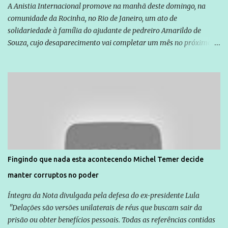
A Anistia Internacional promove na manhã deste domingo, na
comunidade da Rocinha, no Rio de Janeiro, um ato de
solidariedade à família do ajudante de pedreiro Amarildo de
Souza, cujo desaparecimento vai completar um mês no próximo
dia 14. Amarildo desapareceu quando foi levado por policiais da
Unidade de Polícia Pacificadora (UPP) da Rocinha. A assessora de
Direitos Humanos da Anistia Internacional, Renata Neder, disse à
Agência Brasil que ações e atividades de mobilização são feitas
normalmente pela organização não governamental. As ações de
solidariedade são promovidas em apoio a famílias ou pessoas que
são vítimas de violência, estão em situação de risco ou têm seus
direitos violados. Leia mais: Anistia Internacional cobra do Brasil
solução do caso Amarildo - Terra Brasil
Fingindo que nada esta acontecendo Michel Temer decide
manter corruptos no poder
Íntegra da Nota divulgada pela defesa do ex-presidente Lula
"Delações são versões unilaterais de réus que buscam sair da
prisão ou obter benefícios pessoais. Todas as referências contidas