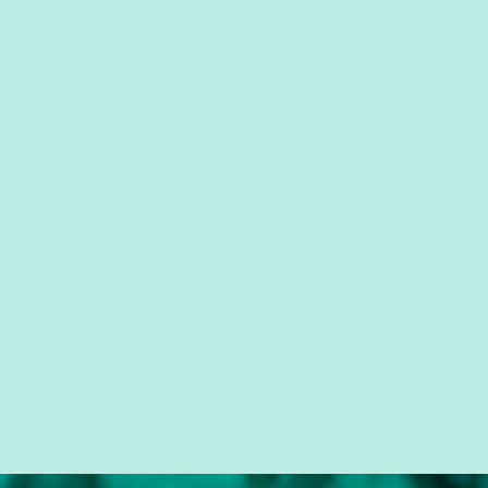
você já esta acostumado a ver neste espaço, vou trabalhar a ideia
que possibilite distribuir não só informações, mas que gere de
forma consistente a riqueza do conhecimento... Exemplo: o
cidadão brasileiro não precisa só ser informado sobre operações
da Lava Jato, Reformas que podem retirar ou não direitos, ou
quem vai ser preso ou não; é preciso levar até as pessoas, do mais
simples ao mais burguês, o que diz a nossa Constituição, quais são
seus direitos e deveres em ...