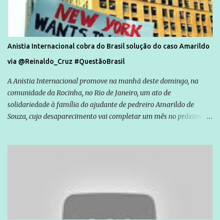
Anistia Internacional cobra do Brasil solução do caso Amarildo
via @Reinaldo_Cruz #QuestãoBrasil
A Anistia Internacional promove na manhã deste domingo, na
comunidade da Rocinha, no Rio de Janeiro, um ato de
solidariedade à família do ajudante de pedreiro Amarildo de
Souza, cujo desaparecimento vai completar um mês no próximo
dia 14. Amarildo desapareceu quando foi levado por policiais da
Unidade de Polícia Pacificadora (UPP) da Rocinha. A assessora de
Direitos Humanos da Anistia Internacional, Renata Neder, disse à
Agência Brasil que ações e atividades de mobilização são feitas
normalmente pela organização não governamental. As ações de
solidariedade são promovidas em apoio a famílias ou pessoas que
são vítimas de violência, estão em situação de risco ou têm seus
direitos violados. Leia mais: Anistia Internacional cobra do Brasil