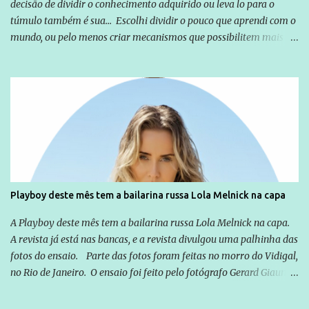
decisão de dividir o conhecimento adquirido ou leva lo para o
túmulo também é sua... Escolhi dividir o pouco que aprendi com o
mundo, ou pelo menos criar mecanismos que possibilitem mais e
mais pessoas terem acesso a educação e ao conhecimento. Não
sou Professor, a mais nobre das profissões, mas tento ser um
empreendedor da comunicação, que além de informação
cotidiana, corriqueira e cada vez mais preocupantes, do tipo que
você já esta acostumado a ver neste espaço, vou trabalhar a ideia
que possibilite distribuir não só informações, mas que gere de
forma consistente a riqueza do conhecimento... Exemplo: o
cidadão brasileiro não precisa só ser informado sobre operações
da Lava Jato, Reformas que podem retirar ou não direitos, ou
Playboy deste mês tem a bailarina russa Lola Melnick na capa
quem vai ser preso ou não; é preciso levar até as pessoas, do mais
simples ao mais burguês, o que diz a nossa Constituição, quais são
A Playboy deste mês tem a bailarina russa Lola Melnick na capa.
seus direitos e deveres em ...
A revista já está nas bancas, e a revista divulgou uma palhinha das
fotos do ensaio. Parte das fotos foram feitas no morro do Vidigal,
no Rio de Janeiro. O ensaio foi feito pelo fotógrafo Gerard Giaume
e também contou com a praia da Joatinga como locação. Playboy
divulga capa e primeiras fotos de Lola Melnick - @aredacao