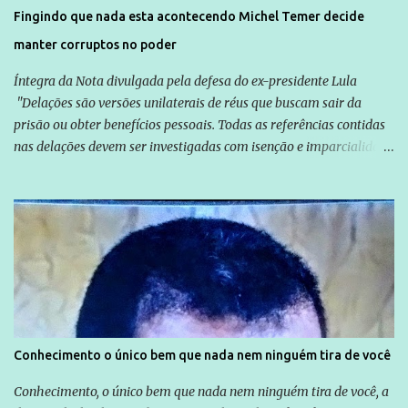
solução do caso Amarildo - Terra Brasil
Fingindo que nada esta acontecendo Michel Temer decide
manter corruptos no poder
Íntegra da Nota divulgada pela defesa do ex-presidente Lula
"Delações são versões unilaterais de réus que buscam sair da
prisão ou obter benefícios pessoais. Todas as referências contidas
nas delações devem ser investigadas com isenção e imparcialidade
não apenas em relação ao ex-Presidente Lula, mas também em
relação a todos os que foram citados, incluindo a sociedade que a
Globo manteve com o Grupo Odebrecht, citada na delação de
Emílio Odebrecht. Lula sempre atuou para promover o Brasil no
exterior, e não para promover determinadas empresas ou
empresários" Assina a nota o advogado Cristiano Zanin Martins
Conhecimento o único bem que nada nem ninguém tira de você
Conhecimento, o único bem que nada nem ninguém tira de você, a