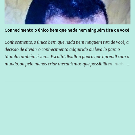
Conhecimento o único bem que nada nem ninguém tira de você
Conhecimento, o único bem que nada nem ninguém tira de você, a
decisão de dividir o conhecimento adquirido ou leva lo para o
túmulo também é sua... Escolhi dividir o pouco que aprendi com o
mundo, ou pelo menos criar mecanismos que possibilitem mais e
mais pessoas terem acesso a educação e ao conhecimento. Não
sou Professor, a mais nobre das profissões, mas tento ser um
empreendedor da comunicação, que além de informação
cotidiana, corriqueira e cada vez mais preocupantes, do tipo que
você já esta acostumado a ver neste espaço, vou trabalhar a ideia
que possibilite distribuir não só informações, mas que gere de
forma consistente a riqueza do conhecimento... Exemplo: o
cidadão brasileiro não precisa só ser informado sobre operações
da Lava Jato, Reformas que podem retirar ou não direitos, ou