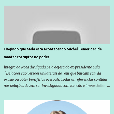
Unidade de Polícia Pacificadora (UPP) da Rocinha. A assessora de
Direitos Humanos da Anistia Internacional, Renata Neder, disse à
Agência Brasil que ações e atividades de mobilização são feitas
normalmente pela organização não governamental. As ações de
solidariedade são promovidas em apoio a famílias ou pessoas que
são vítimas de violência, estão em situação de risco ou têm seus
direitos violados. Leia mais: Anistia Internacional cobra do Brasil
solução do caso Amarildo - Terra Brasil
Fingindo que nada esta acontecendo Michel Temer decide
manter corruptos no poder
Íntegra da Nota divulgada pela defesa do ex-presidente Lula
"Delações são versões unilaterais de réus que buscam sair da
prisão ou obter benefícios pessoais. Todas as referências contidas
nas delações devem ser investigadas com isenção e imparcialidade
não apenas em relação ao ex-Presidente Lula, mas também em
relação a todos os que foram citados, incluindo a sociedade que a
Globo manteve com o Grupo Odebrecht, citada na delação de
Emílio Odebrecht. Lula sempre atuou para promover o Brasil no