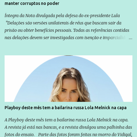
manter corruptos no poder
Íntegra da Nota divulgada pela defesa do ex-presidente Lula
"Delações são versões unilaterais de réus que buscam sair da
prisão ou obter benefícios pessoais. Todas as referências contidas
nas delações devem ser investigadas com isenção e imparcialidade
não apenas em relação ao ex-Presidente Lula, mas também em
relação a todos os que foram citados, incluindo a sociedade que a
Globo manteve com o Grupo Odebrecht, citada na delação de
Emílio Odebrecht. Lula sempre atuou para promover o Brasil no
exterior, e não para promover determinadas empresas ou
empresários" Assina a nota o advogado Cristiano Zanin Martins
Playboy deste mês tem a bailarina russa Lola Melnick na capa
A Playboy deste mês tem a bailarina russa Lola Melnick na capa.
A revista já está nas bancas, e a revista divulgou uma palhinha das
fotos do ensaio. Parte das fotos foram feitas no morro do Vidigal,