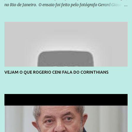
no Rio de Janeiro. O ensaio foi feito pelo fotógrafo Gerard Giaume
e também contou com a praia da Joatinga como locação. Playboy
divulga capa e primeiras fotos de Lola Melnick - @aredacao
VEJAM O QUE ROGERIO CENI FALA DO CORINTHIANS