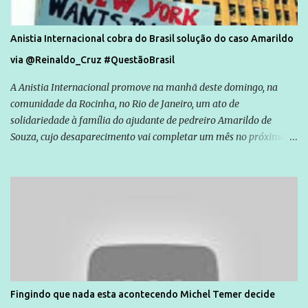
Anistia Internacional cobra do Brasil solução do caso Amarildo
via @Reinaldo_Cruz #QuestãoBrasil
A Anistia Internacional promove na manhã deste domingo, na
comunidade da Rocinha, no Rio de Janeiro, um ato de
solidariedade à família do ajudante de pedreiro Amarildo de
Souza, cujo desaparecimento vai completar um mês no próximo
dia 14. Amarildo desapareceu quando foi levado por policiais da
Unidade de Polícia Pacificadora (UPP) da Rocinha. A assessora de
Direitos Humanos da Anistia Internacional, Renata Neder, disse à
Agência Brasil que ações e atividades de mobilização são feitas
normalmente pela organização não governamental. As ações de
solidariedade são promovidas em apoio a famílias ou pessoas que
são vítimas de violência, estão em situação de risco ou têm seus
direitos violados. Leia mais: Anistia Internacional cobra do Brasil
solução do caso Amarildo - Terra Brasil
Fingindo que nada esta acontecendo Michel Temer decide