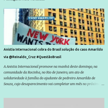
Anistia Internacional cobra do Brasil solução do caso Amarildo
via @Reinaldo_Cruz #QuestãoBrasil
A Anistia Internacional promove na manhã deste domingo, na
comunidade da Rocinha, no Rio de Janeiro, um ato de
solidariedade à família do ajudante de pedreiro Amarildo de
Souza, cujo desaparecimento vai completar um mês no próximo
dia 14. Amarildo desapareceu quando foi levado por policiais da
Unidade de Polícia Pacificadora (UPP) da Rocinha. A assessora de
Direitos Humanos da Anistia Internacional, Renata Neder, disse à
Agência Brasil que ações e atividades de mobilização são feitas