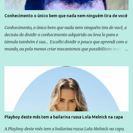
Conhecimento o único bem que nada nem ninguém tira de você
Conhecimento, o único bem que nada nem ninguém tira de você, a
decisão de dividir o conhecimento adquirido ou leva lo para o
túmulo também é sua... Escolhi dividir o pouco que aprendi com o
mundo, ou pelo menos criar mecanismos que possibilitem mais e
mais pessoas terem acesso a educação e ao conhecimento. Não
sou Professor, a mais nobre das profissões, mas tento ser um
empreendedor da comunicação, que além de informação
cotidiana, corriqueira e cada vez mais preocupantes, do tipo que
você já esta acostumado a ver neste espaço, vou trabalhar a ideia
que possibilite distribuir não só informações, mas que gere de
forma consistente a riqueza do conhecimento... Exemplo: o
cidadão brasileiro não precisa só ser informado sobre operações
da Lava Jato, Reformas que podem retirar ou não direitos, ou
Playboy deste mês tem a bailarina russa Lola Melnick na capa
quem vai ser preso ou não; é preciso levar até as pessoas, do mais
simples ao mais burguês, o que diz a nossa Constituição, quais são
A Playboy deste mês tem a bailarina russa Lola Melnick na capa.