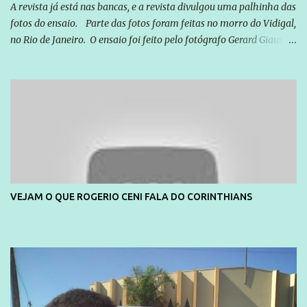
seus direitos e deveres em ...
A revista já está nas bancas, e a revista divulgou uma palhinha das
fotos do ensaio. Parte das fotos foram feitas no morro do Vidigal,
no Rio de Janeiro. O ensaio foi feito pelo fotógrafo Gerard Giaume
e também contou com a praia da Joatinga como locação. Playboy
divulga capa e primeiras fotos de Lola Melnick - @aredacao
VEJAM O QUE ROGERIO CENI FALA DO CORINTHIANS