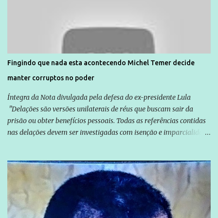
normalmente pela organização não governamental. As ações de
solidariedade são promovidas em apoio a famílias ou pessoas que
são vítimas de violência, estão em situação de risco ou têm seus
direitos violados. Leia mais: Anistia Internacional cobra do Brasil
solução do caso Amarildo - Terra Brasil
Fingindo que nada esta acontecendo Michel Temer decide
manter corruptos no poder
Íntegra da Nota divulgada pela defesa do ex-presidente Lula
"Delações são versões unilaterais de réus que buscam sair da
prisão ou obter benefícios pessoais. Todas as referências contidas
nas delações devem ser investigadas com isenção e imparcialidade
não apenas em relação ao ex-Presidente Lula, mas também em
relação a todos os que foram citados, incluindo a sociedade que a
Globo manteve com o Grupo Odebrecht, citada na delação de
Emílio Odebrecht. Lula sempre atuou para promover o Brasil no
exterior, e não para promover determinadas empresas ou
empresários" Assina a nota o advogado Cristiano Zanin Martins