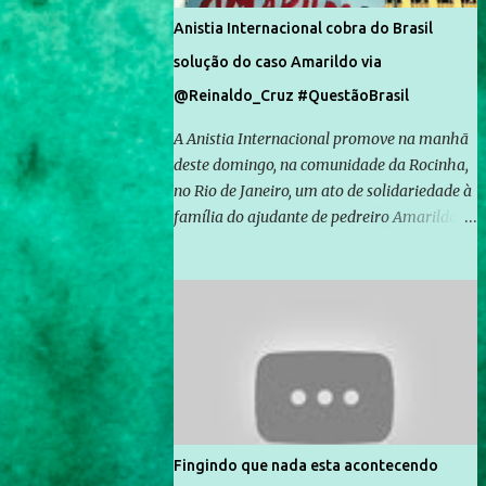
Anistia Internacional cobra do Brasil
solução do caso Amarildo via
@Reinaldo_Cruz #QuestãoBrasil
A Anistia Internacional promove na manhã
deste domingo, na comunidade da Rocinha,
no Rio de Janeiro, um ato de solidariedade à
família do ajudante de pedreiro Amarildo de
Souza, cujo desaparecimento vai completar
um mês no próximo dia 14. Amarildo
desapareceu quando foi levado por policiais
da Unidade de Polícia Pacificadora (UPP) da
Rocinha. A assessora de Direitos Humanos
da Anistia Internacional, Renata Neder, disse
à Agência Brasil que ações e atividades de
mobilização são feitas normalmente pela
organização não governamental. As ações
Fingindo que nada esta acontecendo
de solidariedade são promovidas em apoio