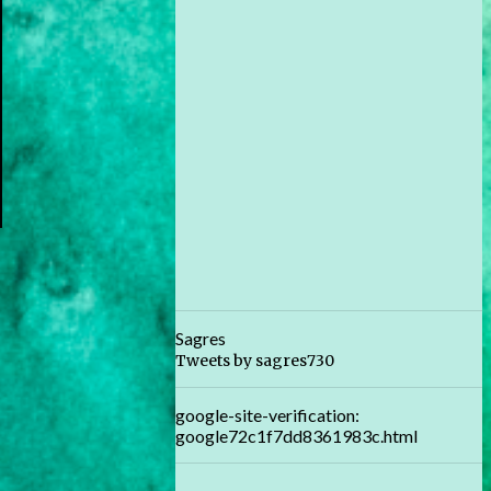
Sagres
Tweets by sagres730
google-site-verification:
google72c1f7dd8361983c.html