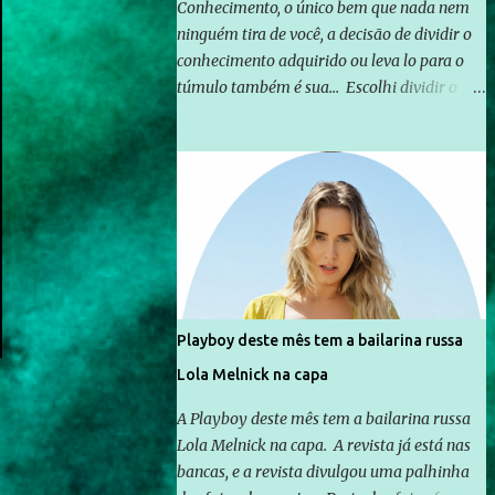
Conhecimento, o único bem que nada nem
ninguém tira de você, a decisão de dividir o
conhecimento adquirido ou leva lo para o
túmulo também é sua... Escolhi dividir o
pouco que aprendi com o mundo, ou pelo
menos criar mecanismos que possibilitem
mais e mais pessoas terem acesso a
educação e ao conhecimento. Não sou
Professor, a mais nobre das profissões, mas
tento ser um empreendedor da
comunicação, que além de informação
cotidiana, corriqueira e cada vez mais
preocupantes, do tipo que você já esta
Playboy deste mês tem a bailarina russa
acostumado a ver neste espaço, vou
Lola Melnick na capa
trabalhar a ideia que possibilite distribuir
não só informações, mas que gere de forma
A Playboy deste mês tem a bailarina russa
consistente a riqueza do conhecimento...
Lola Melnick na capa. A revista já está nas
Exemplo: o cidadão brasileiro não precisa só
bancas, e a revista divulgou uma palhinha
ser informado sobre operações da Lava Jato,