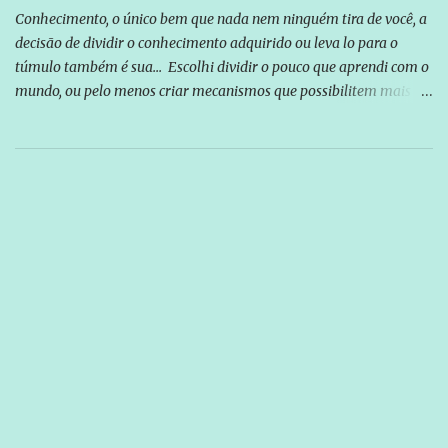
Conhecimento, o único bem que nada nem ninguém tira de você, a
decisão de dividir o conhecimento adquirido ou leva lo para o
túmulo também é sua... Escolhi dividir o pouco que aprendi com o
mundo, ou pelo menos criar mecanismos que possibilitem mais e
mais pessoas terem acesso a educação e ao conhecimento. Não
sou Professor, a mais nobre das profissões, mas tento ser um
empreendedor da comunicação, que além de informação
cotidiana, corriqueira e cada vez mais preocupantes, do tipo que
você já esta acostumado a ver neste espaço, vou trabalhar a ideia
que possibilite distribuir não só informações, mas que gere de
forma consistente a riqueza do conhecimento... Exemplo: o
cidadão brasileiro não precisa só ser informado sobre operações
da Lava Jato, Reformas que podem retirar ou não direitos, ou
quem vai ser preso ou não; é preciso levar até as pessoas, do mais
simples ao mais burguês, o que diz a nossa Constituição, quais são
seus direitos e deveres em ...