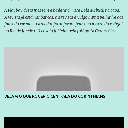
A Playboy deste mês tem a bailarina russa Lola Melnick na capa.
A revista já está nas bancas, e a revista divulgou uma palhinha das
fotos do ensaio. Parte das fotos foram feitas no morro do Vidigal,
no Rio de Janeiro. O ensaio foi feito pelo fotógrafo Gerard Giaume
e também contou com a praia da Joatinga como locação. Playboy
divulga capa e primeiras fotos de Lola Melnick - @aredacao
VEJAM O QUE ROGERIO CENI FALA DO CORINTHIANS