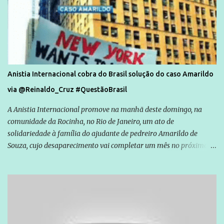
Anistia Internacional cobra do Brasil solução do caso Amarildo
via @Reinaldo_Cruz #QuestãoBrasil
A Anistia Internacional promove na manhã deste domingo, na
comunidade da Rocinha, no Rio de Janeiro, um ato de
solidariedade à família do ajudante de pedreiro Amarildo de
Souza, cujo desaparecimento vai completar um mês no próximo
dia 14. Amarildo desapareceu quando foi levado por policiais da
Unidade de Polícia Pacificadora (UPP) da Rocinha. A assessora de
Direitos Humanos da Anistia Internacional, Renata Neder, disse à
Agência Brasil que ações e atividades de mobilização são feitas
normalmente pela organização não governamental. As ações de
solidariedade são promovidas em apoio a famílias ou pessoas que