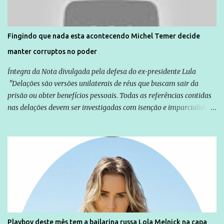
são vítimas de violência, estão em situação de risco ou têm seus
direitos violados. Leia mais: Anistia Internacional cobra do Brasil
solução do caso Amarildo - Terra Brasil
Fingindo que nada esta acontecendo Michel Temer decide
manter corruptos no poder
Íntegra da Nota divulgada pela defesa do ex-presidente Lula
"Delações são versões unilaterais de réus que buscam sair da
prisão ou obter benefícios pessoais. Todas as referências contidas
nas delações devem ser investigadas com isenção e imparcialidade
não apenas em relação ao ex-Presidente Lula, mas também em
relação a todos os que foram citados, incluindo a sociedade que a
Globo manteve com o Grupo Odebrecht, citada na delação de
Emílio Odebrecht. Lula sempre atuou para promover o Brasil no
exterior, e não para promover determinadas empresas ou
empresários" Assina a nota o advogado Cristiano Zanin Martins
Playboy deste mês tem a bailarina russa Lola Melnick na capa