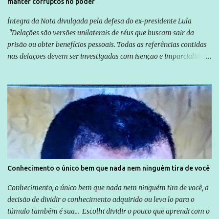
manter corruptos no poder
Íntegra da Nota divulgada pela defesa do ex-presidente Lula
"Delações são versões unilaterais de réus que buscam sair da
prisão ou obter benefícios pessoais. Todas as referências contidas
nas delações devem ser investigadas com isenção e imparcialidade
não apenas em relação ao ex-Presidente Lula, mas também em
relação a todos os que foram citados, incluindo a sociedade que a
Globo manteve com o Grupo Odebrecht, citada na delação de
Emílio Odebrecht. Lula sempre atuou para promover o Brasil no
exterior, e não para promover determinadas empresas ou
empresários" Assina a nota o advogado Cristiano Zanin Martins
Conhecimento o único bem que nada nem ninguém tira de você
Conhecimento, o único bem que nada nem ninguém tira de você, a
decisão de dividir o conhecimento adquirido ou leva lo para o
túmulo também é sua... Escolhi dividir o pouco que aprendi com o