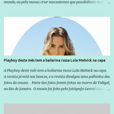
mundo, ou pelo menos criar mecanismos que possibilitem mais e
mais pessoas terem acesso a educação e ao conhecimento. Não
sou Professor, a mais nobre das profissões, mas tento ser um
empreendedor da comunicação, que além de informação
cotidiana, corriqueira e cada vez mais preocupantes, do tipo que
você já esta acostumado a ver neste espaço, vou trabalhar a ideia
que possibilite distribuir não só informações, mas que gere de
forma consistente a riqueza do conhecimento... Exemplo: o
cidadão brasileiro não precisa só ser informado sobre operações
da Lava Jato, Reformas que podem retirar ou não direitos, ou
Playboy deste mês tem a bailarina russa Lola Melnick na capa
quem vai ser preso ou não; é preciso levar até as pessoas, do mais
simples ao mais burguês, o que diz a nossa Constituição, quais são
A Playboy deste mês tem a bailarina russa Lola Melnick na capa.
seus direitos e deveres em ...
A revista já está nas bancas, e a revista divulgou uma palhinha das
fotos do ensaio. Parte das fotos foram feitas no morro do Vidigal,
no Rio de Janeiro. O ensaio foi feito pelo fotógrafo Gerard Giaume
e também contou com a praia da Joatinga como locação. Playboy
divulga capa e primeiras fotos de Lola Melnick - @aredacao