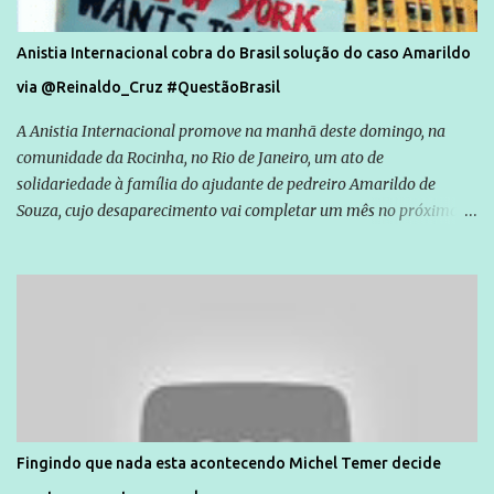
Anistia Internacional cobra do Brasil solução do caso Amarildo
via @Reinaldo_Cruz #QuestãoBrasil
A Anistia Internacional promove na manhã deste domingo, na
comunidade da Rocinha, no Rio de Janeiro, um ato de
solidariedade à família do ajudante de pedreiro Amarildo de
Souza, cujo desaparecimento vai completar um mês no próximo
dia 14. Amarildo desapareceu quando foi levado por policiais da
Unidade de Polícia Pacificadora (UPP) da Rocinha. A assessora de
Direitos Humanos da Anistia Internacional, Renata Neder, disse à
Agência Brasil que ações e atividades de mobilização são feitas
normalmente pela organização não governamental. As ações de
solidariedade são promovidas em apoio a famílias ou pessoas que
são vítimas de violência, estão em situação de risco ou têm seus
direitos violados. Leia mais: Anistia Internacional cobra do Brasil
solução do caso Amarildo - Terra Brasil
Fingindo que nada esta acontecendo Michel Temer decide