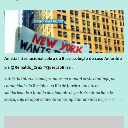
Anistia Internacional cobra do Brasil solução do caso Amarildo
via @Reinaldo_Cruz #QuestãoBrasil
A Anistia Internacional promove na manhã deste domingo, na
comunidade da Rocinha, no Rio de Janeiro, um ato de
solidariedade à família do ajudante de pedreiro Amarildo de
Souza, cujo desaparecimento vai completar um mês no próximo
dia 14. Amarildo desapareceu quando foi levado por policiais da
Unidade de Polícia Pacificadora (UPP) da Rocinha. A assessora de
Direitos Humanos da Anistia Internacional, Renata Neder, disse à
Agência Brasil que ações e atividades de mobilização são feitas