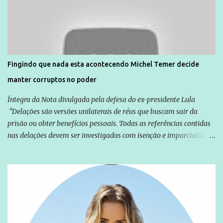
normalmente pela organização não governamental. As ações de
solidariedade são promovidas em apoio a famílias ou pessoas que
são vítimas de violência, estão em situação de risco ou têm seus
direitos violados. Leia mais: Anistia Internacional cobra do Brasil
solução do caso Amarildo - Terra Brasil
Fingindo que nada esta acontecendo Michel Temer decide
manter corruptos no poder
Íntegra da Nota divulgada pela defesa do ex-presidente Lula
"Delações são versões unilaterais de réus que buscam sair da
prisão ou obter benefícios pessoais. Todas as referências contidas
nas delações devem ser investigadas com isenção e imparcialidade
não apenas em relação ao ex-Presidente Lula, mas também em
relação a todos os que foram citados, incluindo a sociedade que a
Globo manteve com o Grupo Odebrecht, citada na delação de
Emílio Odebrecht. Lula sempre atuou para promover o Brasil no
exterior, e não para promover determinadas empresas ou
empresários" Assina a nota o advogado Cristiano Zanin Martins