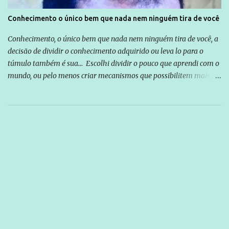
Conhecimento o único bem que nada nem ninguém tira de você
Conhecimento, o único bem que nada nem ninguém tira de você, a
decisão de dividir o conhecimento adquirido ou leva lo para o
túmulo também é sua... Escolhi dividir o pouco que aprendi com o
mundo, ou pelo menos criar mecanismos que possibilitem mais e
mais pessoas terem acesso a educação e ao conhecimento. Não
sou Professor, a mais nobre das profissões, mas tento ser um
empreendedor da comunicação, que além de informação
cotidiana, corriqueira e cada vez mais preocupantes, do tipo que
você já esta acostumado a ver neste espaço, vou trabalhar a ideia
que possibilite distribuir não só informações, mas que gere de
forma consistente a riqueza do conhecimento... Exemplo: o
cidadão brasileiro não precisa só ser informado sobre operações
da Lava Jato, Reformas que podem retirar ou não direitos, ou
quem vai ser preso ou não; é preciso levar até as pessoas, do mais
simples ao mais burguês, o que diz a nossa Constituição, quais são
seus direitos e deveres em ...