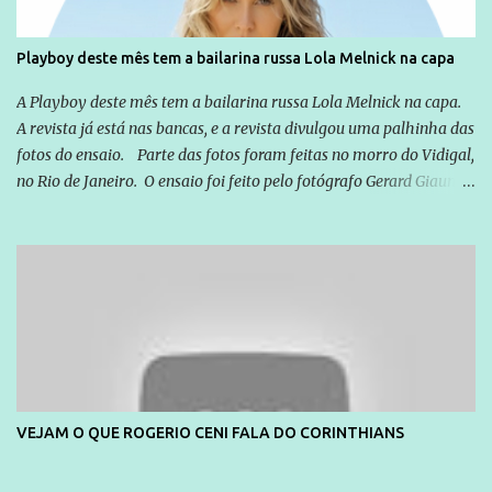
Playboy deste mês tem a bailarina russa Lola Melnick na capa
A Playboy deste mês tem a bailarina russa Lola Melnick na capa.
A revista já está nas bancas, e a revista divulgou uma palhinha das
fotos do ensaio. Parte das fotos foram feitas no morro do Vidigal,
no Rio de Janeiro. O ensaio foi feito pelo fotógrafo Gerard Giaume
e também contou com a praia da Joatinga como locação. Playboy
divulga capa e primeiras fotos de Lola Melnick - @aredacao
VEJAM O QUE ROGERIO CENI FALA DO CORINTHIANS