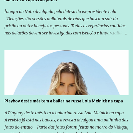
Íntegra da Nota divulgada pela defesa do ex-presidente Lula
"Delações são versões unilaterais de réus que buscam sair da
prisão ou obter benefícios pessoais. Todas as referências contidas
nas delações devem ser investigadas com isenção e imparcialidade
não apenas em relação ao ex-Presidente Lula, mas também em
relação a todos os que foram citados, incluindo a sociedade que a
Globo manteve com o Grupo Odebrecht, citada na delação de
Emílio Odebrecht. Lula sempre atuou para promover o Brasil no
exterior, e não para promover determinadas empresas ou
empresários" Assina a nota o advogado Cristiano Zanin Martins
Playboy deste mês tem a bailarina russa Lola Melnick na capa
A Playboy deste mês tem a bailarina russa Lola Melnick na capa.
A revista já está nas bancas, e a revista divulgou uma palhinha das
fotos do ensaio. Parte das fotos foram feitas no morro do Vidigal,