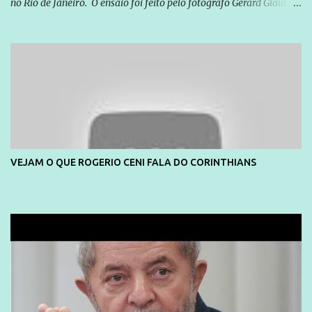
no Rio de Janeiro. O ensaio foi feito pelo fotógrafo Gerard Giaume
e também contou com a praia da Joatinga como locação. Playboy
divulga capa e primeiras fotos de Lola Melnick - @aredacao
VEJAM O QUE ROGERIO CENI FALA DO CORINTHIANS