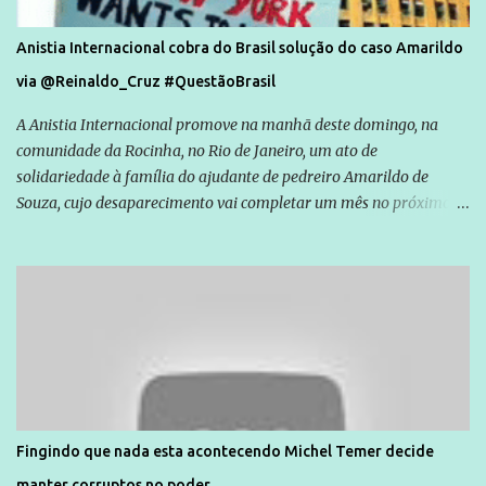
Anistia Internacional cobra do Brasil solução do caso Amarildo
via @Reinaldo_Cruz #QuestãoBrasil
A Anistia Internacional promove na manhã deste domingo, na
comunidade da Rocinha, no Rio de Janeiro, um ato de
solidariedade à família do ajudante de pedreiro Amarildo de
Souza, cujo desaparecimento vai completar um mês no próximo
dia 14. Amarildo desapareceu quando foi levado por policiais da
Unidade de Polícia Pacificadora (UPP) da Rocinha. A assessora de
Direitos Humanos da Anistia Internacional, Renata Neder, disse à
Agência Brasil que ações e atividades de mobilização são feitas
normalmente pela organização não governamental. As ações de
solidariedade são promovidas em apoio a famílias ou pessoas que
são vítimas de violência, estão em situação de risco ou têm seus
direitos violados. Leia mais: Anistia Internacional cobra do Brasil
solução do caso Amarildo - Terra Brasil
Fingindo que nada esta acontecendo Michel Temer decide
manter corruptos no poder