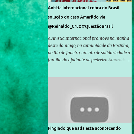
Anistia Internacional cobra do Brasil
solução do caso Amarildo via
@Reinaldo_Cruz #QuestãoBrasil
A Anistia Internacional promove na manhã
deste domingo, na comunidade da Rocinha,
no Rio de Janeiro, um ato de solidariedade à
família do ajudante de pedreiro Amarildo de
Souza, cujo desaparecimento vai completar
um mês no próximo dia 14. Amarildo
desapareceu quando foi levado por policiais
da Unidade de Polícia Pacificadora (UPP) da
Rocinha. A assessora de Direitos Humanos
da Anistia Internacional, Renata Neder, disse
à Agência Brasil que ações e atividades de
mobilização são feitas normalmente pela
organização não governamental. As ações
Fingindo que nada esta acontecendo
de solidariedade são promovidas em apoio