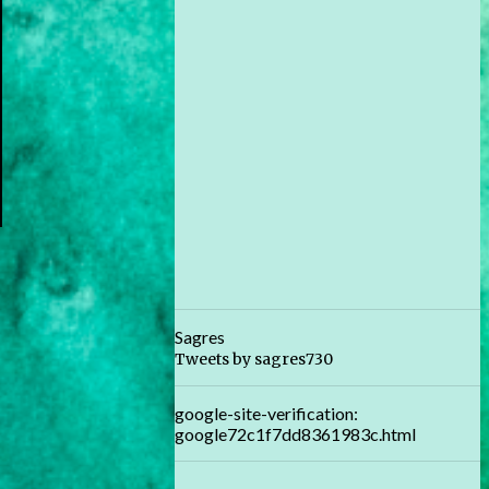
Sagres
Tweets by sagres730
google-site-verification:
google72c1f7dd8361983c.html