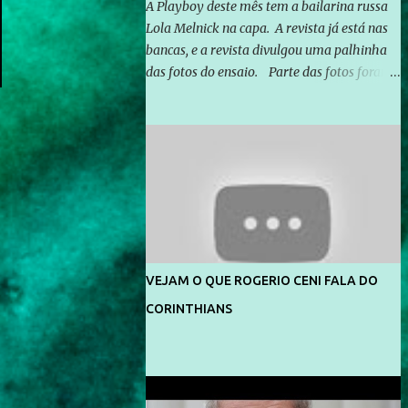
A Playboy deste mês tem a bailarina russa
Lola Melnick na capa. A revista já está nas
bancas, e a revista divulgou uma palhinha
das fotos do ensaio. Parte das fotos foram
feitas no morro do Vidigal, no Rio de
Janeiro. O ensaio foi feito pelo fotógrafo
Gerard Giaume e também contou com a
praia da Joatinga como locação. Playboy
divulga capa e primeiras fotos de Lola
Melnick - @aredacao
VEJAM O QUE ROGERIO CENI FALA DO
CORINTHIANS