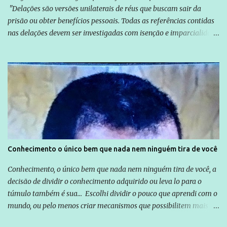
"Delações são versões unilaterais de réus que buscam sair da
prisão ou obter benefícios pessoais. Todas as referências contidas
nas delações devem ser investigadas com isenção e imparcialidade
não apenas em relação ao ex-Presidente Lula, mas também em
relação a todos os que foram citados, incluindo a sociedade que a
Globo manteve com o Grupo Odebrecht, citada na delação de
Emílio Odebrecht. Lula sempre atuou para promover o Brasil no
exterior, e não para promover determinadas empresas ou
empresários" Assina a nota o advogado Cristiano Zanin Martins
Conhecimento o único bem que nada nem ninguém tira de você
Conhecimento, o único bem que nada nem ninguém tira de você, a
decisão de dividir o conhecimento adquirido ou leva lo para o
túmulo também é sua... Escolhi dividir o pouco que aprendi com o
mundo, ou pelo menos criar mecanismos que possibilitem mais e
mais pessoas terem acesso a educação e ao conhecimento. Não