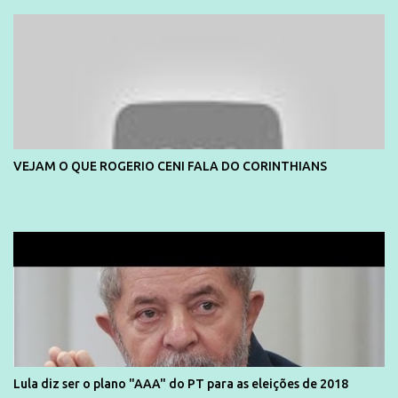
sou Professor, a mais nobre das profissões, mas tento ser um
empreendedor da comunicação, que além de informação
cotidiana, corriqueira e cada vez mais preocupantes, do tipo que
você já esta acostumado a ver neste espaço, vou trabalhar a ideia
que possibilite distribuir não só informações, mas que gere de
forma consistente a riqueza do conhecimento... Exemplo: o
cidadão brasileiro não precisa só ser informado sobre operações
da Lava Jato, Reformas que podem retirar ou não direitos, ou
VEJAM O QUE ROGERIO CENI FALA DO CORINTHIANS
quem vai ser preso ou não; é preciso levar até as pessoas, do mais
simples ao mais burguês, o que diz a nossa Constituição, quais são
seus direitos e deveres em ...
Lula diz ser o plano "AAA" do PT para as eleições de 2018