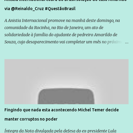
via @Reinaldo_Cruz #QuestãoBrasil
A Anistia Internacional promove na manhã deste domingo, na
comunidade da Rocinha, no Rio de Janeiro, um ato de
solidariedade à família do ajudante de pedreiro Amarildo de
Souza, cujo desaparecimento vai completar um mês no próximo
dia 14. Amarildo desapareceu quando foi levado por policiais da
Unidade de Polícia Pacificadora (UPP) da Rocinha. A assessora de
Direitos Humanos da Anistia Internacional, Renata Neder, disse à
Agência Brasil que ações e atividades de mobilização são feitas
normalmente pela organização não governamental. As ações de
solidariedade são promovidas em apoio a famílias ou pessoas que
são vítimas de violência, estão em situação de risco ou têm seus
direitos violados. Leia mais: Anistia Internacional cobra do Brasil
solução do caso Amarildo - Terra Brasil
Fingindo que nada esta acontecendo Michel Temer decide
manter corruptos no poder
Íntegra da Nota divulgada pela defesa do ex-presidente Lula